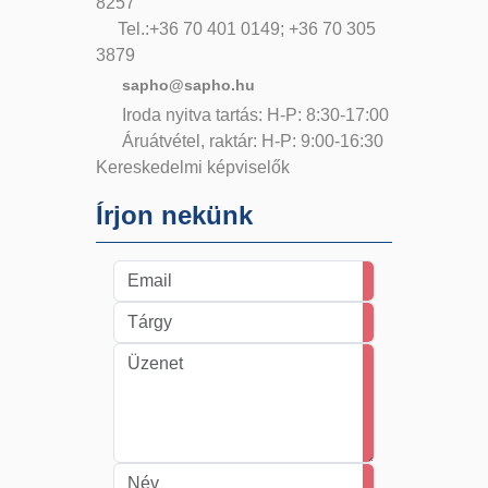
8257
Tel.:+36 70 401 0149; +36 70 305
3879
sapho@sapho.hu
Iroda nyitva tartás: H-P: 8:30-17:00
Áruátvétel, raktár: H-P: 9:00-16:30
Kereskedelmi képviselők
Írjon nekünk