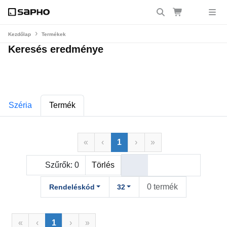
Kezdőlap
Termékek
Keresés eredménye
Széria
Termék
«
‹
1
›
»
Szűrők:
0
Törlés
0 termék
Rendeléskód
32
«
‹
1
›
»