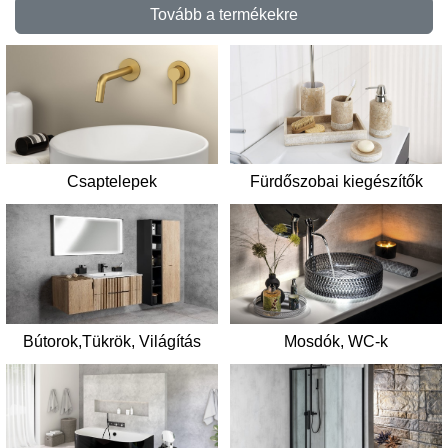
Tovább a termékekre
Csaptelepek
Fürdőszobai kiegészítők
Mosdók, WC-k
Bútorok,Tükrök, Világítás