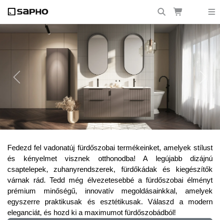
Previous
Next
Frissítsd fel fürdőszobádat a legújabb
Fedezd fel vadonatúj fürdőszobai termékeinket, amelyek stílust
trendekkel!
és kényelmet visznek otthonodba! A legújabb dizájnú
csaptelepek, zuhanyrendszerek, fürdőkádak és kiegészítők
várnak rád. Tedd még élvezetesebbé a fürdőszobai élményt
prémium minőségű, innovatív megoldásainkkal, amelyek
egyszerre praktikusak és esztétikusak. Válaszd a modern
eleganciát, és hozd ki a maximumot fürdőszobádból!