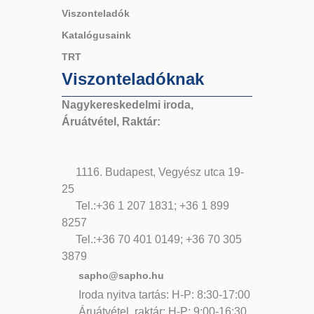
Viszonteladók
Katalógusaink
TRT
Viszonteladóknak
Nagykereskedelmi iroda,
Áruátvétel, Raktár:
1116. Budapest, Vegyész utca 19-
25
Tel.:+36 1 207 1831; +36 1 899
8257
Tel.:+36 70 401 0149; +36 70 305
3879
sapho@sapho.hu
Iroda nyitva tartás: H-P: 8:30-17:00
Áruátvétel, raktár: H-P: 9:00-16:30