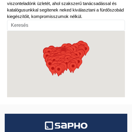
viszonteladónk üzletét, ahol szakszerű tanácsadással és
katalógusunkkal segítenek neked kiválasztani a fürdőszobád
kiegészítőit, kompromisszumok nélkül.