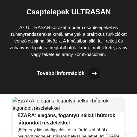
Csaptelepek ULTRASAN
Az ULTRASAN sorozat modern csaptelepeket és
zuhanyrendszereket kínál, amelyek a praktikus funkciókat
vonzó dizájnnal ötvözik. A kínálatban álló, fali, rejtett és
zuhanyoszlopok is megtalálhatók, króm, matt fekete, arany
vagy fekete és arany kombinációban.
További információk
EZARA: elegáns, fogantyú nélküli bútorok
átgondolt részletekkel
„Elég egy kis odafigyelés, és a fürdőszobából a
nyugodt reggelek stílusos helyszíne lehet. Az EZARA