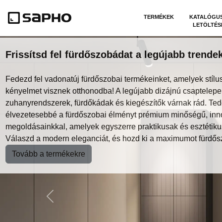
TERMÉKEK
KATALÓGU
LETÖLTÉS
Frissítsd fel fürdőszobádat a legújabb trendek
Fedezd fel vadonatúj fürdőszobai termékeinket, amelyek stílus
kényelmet visznek otthonodba! A legújabb dizájnú csaptelepe
zuhanyrendszerek, fürdőkádak és kiegészítők várnak rád. Te
élvezetesebbé a fürdőszobai élményt prémium minőségű, inn
megoldásainkkal, amelyek egyszerre praktikusak és esztétiku
Válaszd a modern eleganciát, és hozd ki a maximumot fürdős
Tovább a termékekre
Previous