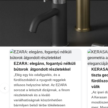
EZARA: elegáns, fogantyú nélküli
bútorok átgondolt részletekkel
KERASAN
„Elég egy kis odafigyelés, és a
tiszta g
fürdőszobából a nyugodt reggelek
fürdőszo
stílusos helyszíne lehet. Az EZARA
‹
válik
sorozat a letisztult dizájnnak, a finom
„Az ipari d
részleteknek és a kiváló
A Kerasan
variálhatóságnak köszönhetően
mosdószeriá
bármilyen belső térbe tökéletesen
meg: Massi