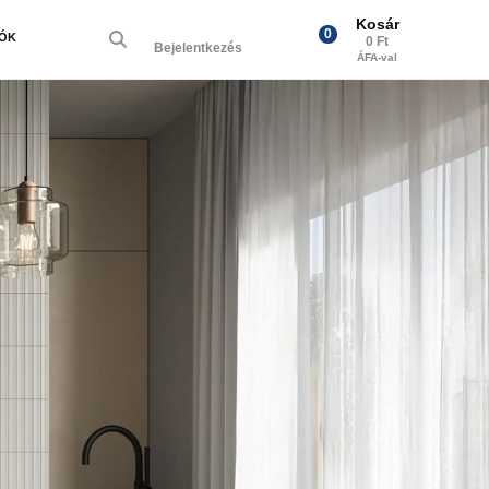
Kosár
0
IÓK
0 Ft
Bejelentkezés
ÁFA-val
Next