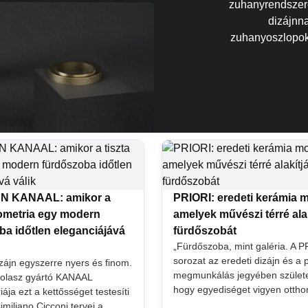
zuhanyrendszere
dizájnnal
zuhanyoszlopok 
 KANAAL: amikor a
PRIORI: eredeti kerámia 
eometria egy modern
amelyek művészi térré alak
ba időtlen eleganciájává
fürdőszobát
„Fürdőszoba, mint galéria. A 
sorozat az eredeti dizájn és a 
izájn egyszerre nyers és finom.
megmunkálás jegyében születe
 olasz gyártó KANAAL
hogy egyediséget vigyen ottho
ja ezt a kettősséget testesíti
miliano Cicconi tervei a