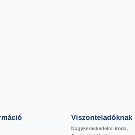
rmáció
Viszonteladóknak
Nagykereskedelmi iroda,