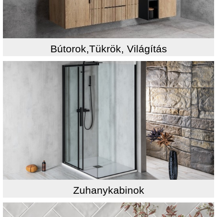
Bútorok,Tükrök, Világítás
Zuhanykabinok