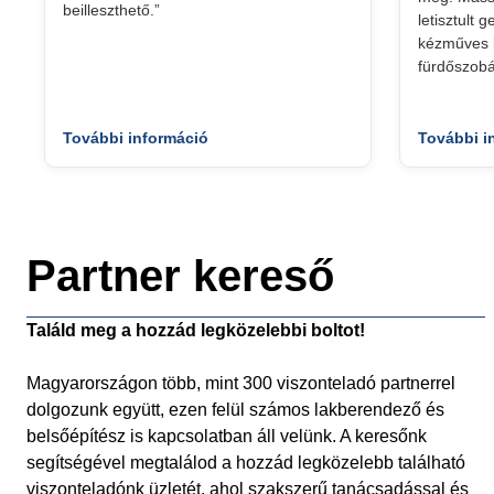
beilleszthető.”
letisztult 
kézműves k
fürdőszobá
További információ
További i
Partner kereső
Találd meg a hozzád legközelebbi boltot!
Magyarországon több, mint 300 viszonteladó partnerrel
dolgozunk együtt, ezen felül számos lakberendező és
belsőépítész is kapcsolatban áll velünk. A keresőnk
segítségével megtalálod a hozzád legközelebb található
viszonteladónk üzletét, ahol szakszerű tanácsadással és