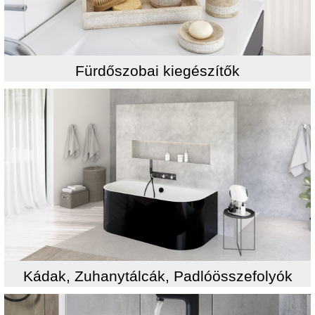
Fürdőszobai kiegészítők
Kádak, Zuhanytálcák, Padlóösszefolyók