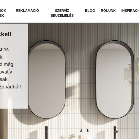
SOK
REKLAMÁCIÓ
SZERVÍZ
BLOG
RÓLUNK
INSPIRÁC
EK
BEÜZEMELÉS
kel!
t és
k,
dd még
ovatív
sak.
zobádból!