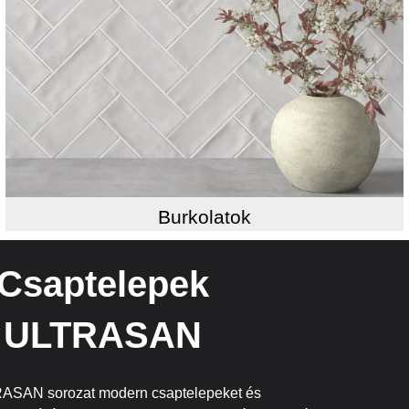
Burkolatok
Csaptelepek
ULTRASAN
ASAN sorozat modern csaptelepeket és