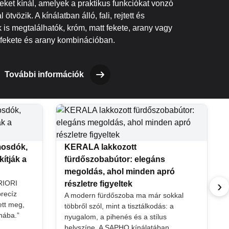
ket kínál, amelyek a praktikus funkciókat vonzó
 ötvözik. A kínálatban álló, fali, rejtett és
is megtalálhatók, króm, matt fekete, arany vagy
fekete és arany kombinációban.
További információk
mosdók,
KERALA lakkozott
ítják a
fürdőszobabútor: elegáns
megoldás, ahol minden apró
›
PRIORI
részletre figyeltek
precíz
A modern fürdőszoba ma már sokkal
tt meg,
többről szól, mint a tisztálkodás: a
nába.”
nyugalom, a pihenés és a stílus
helyszíne. A SAPHO kínálatában