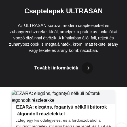
Csaptelepek ULTRASAN
Az ULTRASAN sorozat modern csaptelepeket és
zuhanyrendszereket kínál, amelyek a praktikus funkciókat
vonzó dizájnnal ötvözik. A kínálatban álló, fali, rejtett és
zuhanyoszlopok is megtalálhatók, króm, matt fekete, arany
vagy fekete és arany kombinációban.
További információk
EZARA: elegáns, fogantyú nélküli bútorok
átgondolt részletekkel
„Elég egy kis odafigyelés, és a fürdőszobából a
nyugodt reggelek stílusos helyszíne lehet. Az EZARA