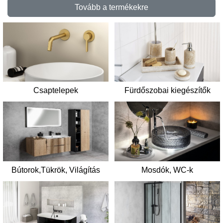
Tovább a termékekre
Csaptelepek
Fürdőszobai kiegészítők
Mosdók, WC-k
Bútorok,Tükrök, Világítás