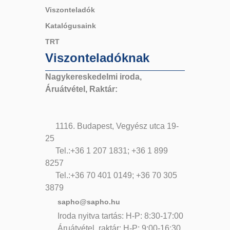
Viszonteladók
Katalógusaink
TRT
Viszonteladóknak
Nagykereskedelmi iroda,
Áruátvétel, Raktár:
1116. Budapest, Vegyész utca 19-
25
Tel.:+36 1 207 1831; +36 1 899
8257
Tel.:+36 70 401 0149; +36 70 305
3879
sapho@sapho.hu
Iroda nyitva tartás: H-P: 8:30-17:00
Áruátvétel, raktár: H-P: 9:00-16:30