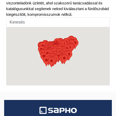
viszonteladónk üzletét, ahol szakszerű tanácsadással és
katalógusunkkal segítenek neked kiválasztani a fürdőszobád
kiegészítőit, kompromisszumok nélkül.