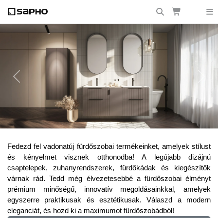
Previous
Next
Frissítsd fel fürdőszobádat a legújabb
Fedezd fel vadonatúj fürdőszobai termékeinket, amelyek stílust
trendekkel!
és kényelmet visznek otthonodba! A legújabb dizájnú
csaptelepek, zuhanyrendszerek, fürdőkádak és kiegészítők
várnak rád. Tedd még élvezetesebbé a fürdőszobai élményt
prémium minőségű, innovatív megoldásainkkal, amelyek
egyszerre praktikusak és esztétikusak. Válaszd a modern
eleganciát, és hozd ki a maximumot fürdőszobádból!