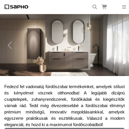
Previous
Next
Frissítsd fel fürdőszobádat a legújabb
Fedezd fel vadonatúj fürdőszobai termékeinket, amelyek stílust
trendekkel!
és kényelmet visznek otthonodba! A legújabb dizájnú
csaptelepek, zuhanyrendszerek, fürdőkádak és kiegészítők
várnak rád. Tedd még élvezetesebbé a fürdőszobai élményt
prémium minőségű, innovatív megoldásainkkal, amelyek
egyszerre praktikusak és esztétikusak. Válaszd a modern
eleganciát, és hozd ki a maximumot fürdőszobádból!