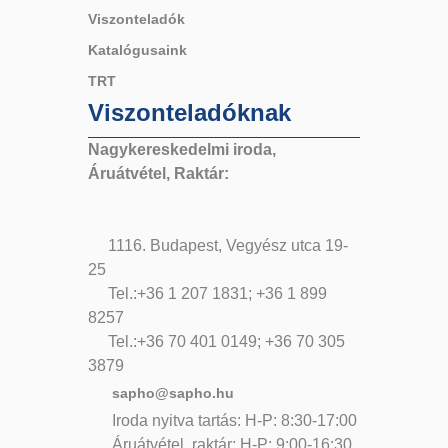
Viszonteladók
Katalógusaink
TRT
Viszonteladóknak
Nagykereskedelmi iroda,
Áruátvétel, Raktár:
1116. Budapest, Vegyész utca 19-
25
Tel.:+36 1 207 1831; +36 1 899
8257
Tel.:+36 70 401 0149; +36 70 305
3879
sapho@sapho.hu
Iroda nyitva tartás: H-P: 8:30-17:00
Áruátvétel, raktár: H-P: 9:00-16:30