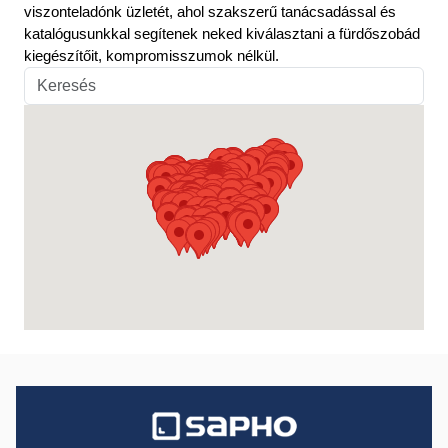
viszonteladónk üzletét, ahol szakszerű tanácsadással és
katalógusunkkal segítenek neked kiválasztani a fürdőszobád
kiegészítőit, kompromisszumok nélkül.