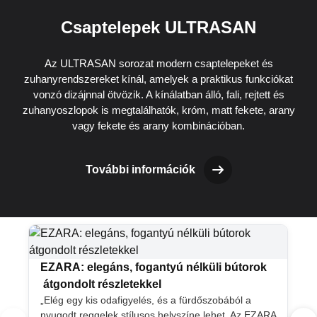
Csaptelepek ULTRASAN
Az ULTRASAN sorozat modern csaptelepeket és
zuhanyrendszereket kínál, amelyek a praktikus funkciókat
vonzó dizájnnal ötvözik. A kínálatban álló, fali, rejtett és
zuhanyoszlopok is megtalálhatók, króm, matt fekete, arany
vagy fekete és arany kombinációban.
További információk
EZARA: elegáns, fogantyú nélküli bútorok
átgondolt részletekkel
„Elég egy kis odafigyelés, és a fürdőszobából a
nyugodt reggelek stílusos helyszíne lehet. Az EZARA