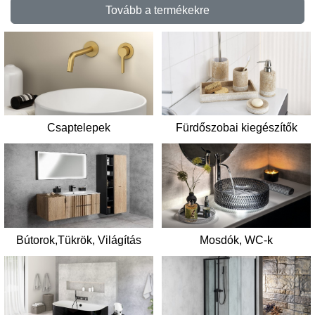
Tovább a termékekre
Csaptelepek
Fürdőszobai kiegészítők
Mosdók, WC-k
Bútorok,Tükrök, Világítás