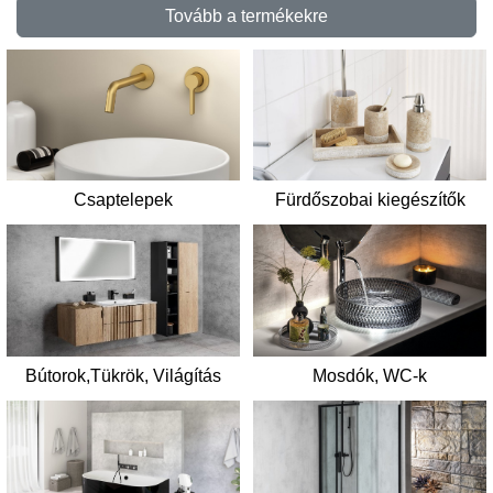
Tovább a termékekre
Csaptelepek
Fürdőszobai kiegészítők
Mosdók, WC-k
Bútorok,Tükrök, Világítás