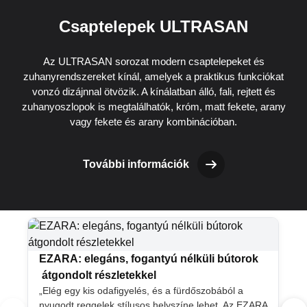
Csaptelepek ULTRASAN
Az ULTRASAN sorozat modern csaptelepeket és
zuhanyrendszereket kínál, amelyek a praktikus funkciókat
vonzó dizájnnal ötvözik. A kínálatban álló, fali, rejtett és
zuhanyoszlopok is megtalálhatók, króm, matt fekete, arany
vagy fekete és arany kombinációban.
További információk
EZARA: elegáns, fogantyú nélküli bútorok
átgondolt részletekkel
„Elég egy kis odafigyelés, és a fürdőszobából a
nyugodt reggelek stílusos helyszíne lehet. Az EZARA