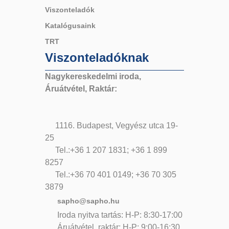
Viszonteladók
Katalógusaink
TRT
Viszonteladóknak
Nagykereskedelmi iroda,
Áruátvétel, Raktár:
1116. Budapest, Vegyész utca 19-
25
Tel.:+36 1 207 1831; +36 1 899
8257
Tel.:+36 70 401 0149; +36 70 305
3879
sapho@sapho.hu
Iroda nyitva tartás: H-P: 8:30-17:00
Áruátvétel, raktár: H-P: 9:00-16:30