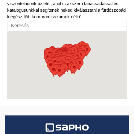
viszonteladónk üzletét, ahol szakszerű tanácsadással és
katalógusunkkal segítenek neked kiválasztani a fürdőszobád
kiegészítőit, kompromisszumok nélkül.