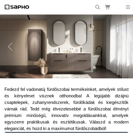
Previous
Next
Frissítsd fel fürdőszobádat a legújabb
Fedezd fel vadonatúj fürdőszobai termékeinket, amelyek stílust
trendekkel!
és kényelmet visznek otthonodba! A legújabb dizájnú
csaptelepek, zuhanyrendszerek, fürdőkádak és kiegészítők
várnak rád. Tedd még élvezetesebbé a fürdőszobai élményt
prémium minőségű, innovatív megoldásainkkal, amelyek
egyszerre praktikusak és esztétikusak. Válaszd a modern
eleganciát, és hozd ki a maximumot fürdőszobádból!