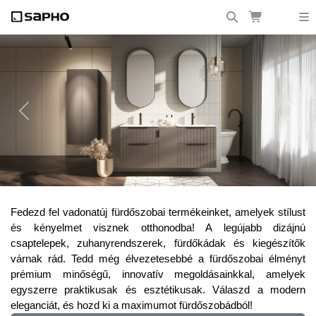
Previous
Next
Frissítsd fel fürdőszobádat a legújabb
Fedezd fel vadonatúj fürdőszobai termékeinket, amelyek stílust
trendekkel!
és kényelmet visznek otthonodba! A legújabb dizájnú
csaptelepek, zuhanyrendszerek, fürdőkádak és kiegészítők
várnak rád. Tedd még élvezetesebbé a fürdőszobai élményt
prémium minőségű, innovatív megoldásainkkal, amelyek
egyszerre praktikusak és esztétikusak. Válaszd a modern
eleganciát, és hozd ki a maximumot fürdőszobádból!