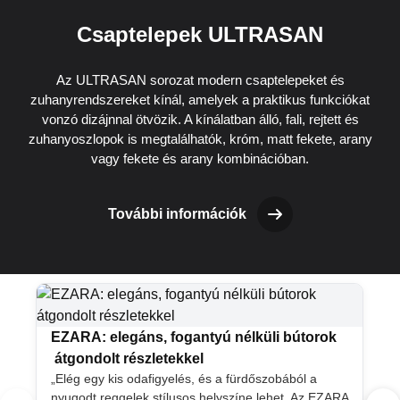
Csaptelepek ULTRASAN
Az ULTRASAN sorozat modern csaptelepeket és
zuhanyrendszereket kínál, amelyek a praktikus funkciókat
vonzó dizájnnal ötvözik. A kínálatban álló, fali, rejtett és
zuhanyoszlopok is megtalálhatók, króm, matt fekete, arany
vagy fekete és arany kombinációban.
További információk
EZARA: elegáns, fogantyú nélküli bútorok
átgondolt részletekkel
„Elég egy kis odafigyelés, és a fürdőszobából a
nyugodt reggelek stílusos helyszíne lehet. Az EZARA