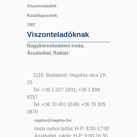
Viszonteladók
Katalógusaink
TRT
Viszonteladóknak
Nagykereskedelmi iroda,
Áruátvétel, Raktár:
1116. Budapest, Vegyész utca 19-
25
Tel.:+36 1 207 1831; +36 1 899
8257
Tel.:+36 70 401 0149; +36 70 305
3879
sapho@sapho.hu
Iroda nyitva tartás: H-P: 8:30-17:00
Áruátvétel, raktár: H-P: 9:00-16:30