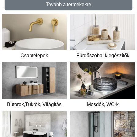
Tovább a termékekre
Csaptelepek
Fürdőszobai kiegészítők
Mosdók, WC-k
Bútorok,Tükrök, Világítás