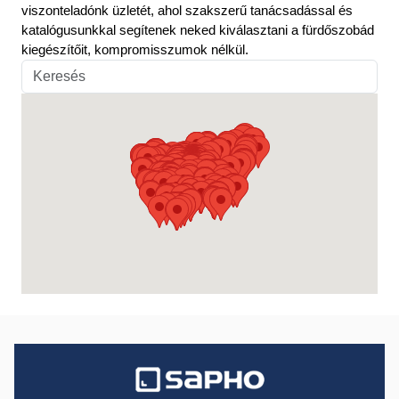
viszonteladónk üzletét, ahol szakszerű tanácsadással és
katalógusunkkal segítenek neked kiválasztani a fürdőszobád
kiegészítőit, kompromisszumok nélkül.