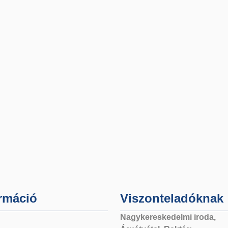
rmáció
Viszonteladóknak
Nagykereskedelmi iroda,