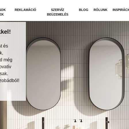
SOK
REKLAMÁCIÓ
SZERVÍZ
BLOG
RÓLUNK
INSPIRÁC
EK
BEÜZEMELÉS
kel!
t és
k,
dd még
ovatív
sak.
zobádból!