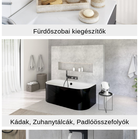
Fürdőszobai kiegészítők
Kádak, Zuhanytálcák, Padlóösszefolyók