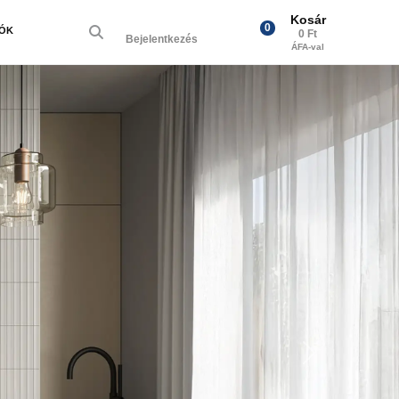
Kosár
0
IÓK
0 Ft
Bejelentkezés
ÁFA-val
Next