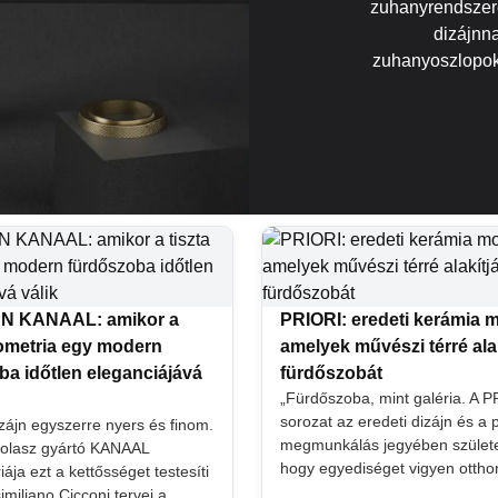
zuhanyrendszere
dizájnnal
zuhanyoszlopok 
 KANAAL: amikor a
PRIORI: eredeti kerámia 
eometria egy modern
amelyek művészi térré alak
ba időtlen eleganciájává
fürdőszobát
„Fürdőszoba, mint galéria. A 
sorozat az eredeti dizájn és a 
izájn egyszerre nyers és finom.
megmunkálás jegyében születe
 olasz gyártó KANAAL
hogy egyediséget vigyen ottho
ja ezt a kettősséget testesíti
miliano Cicconi tervei a