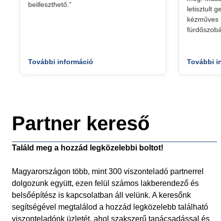
beilleszthető.”
letisztult 
kézműves k
fürdőszobá
További információ
További i
Partner kereső
Találd meg a hozzád legközelebbi boltot!
Magyarországon több, mint 300 viszonteladó partnerrel
dolgozunk együtt, ezen felül számos lakberendező és
belsőépítész is kapcsolatban áll velünk. A keresőnk
segítségével megtalálod a hozzád legközelebb található
viszonteladónk üzletét, ahol szakszerű tanácsadással és