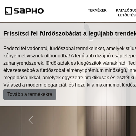
TERMÉKEK
KATALÓGU
LETÖLTÉS
Frissítsd fel fürdőszobádat a legújabb trendek
Fedezd fel vadonatúj fürdőszobai termékeinket, amelyek stílus
kényelmet visznek otthonodba! A legújabb dizájnú csaptelepe
zuhanyrendszerek, fürdőkádak és kiegészítők várnak rád. Te
élvezetesebbé a fürdőszobai élményt prémium minőségű, inn
megoldásainkkal, amelyek egyszerre praktikusak és esztétiku
Válaszd a modern eleganciát, és hozd ki a maximumot fürdős
Tovább a termékekre
Previous