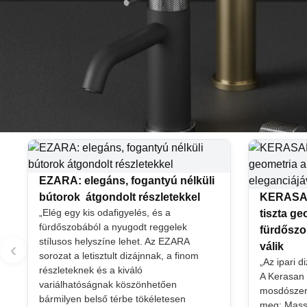
EZARA: elegáns, fogantyú nélküli
bútorok átgondolt részletekkel
KERASAN
„Elég egy kis odafigyelés, és a
tiszta g
fürdőszobából a nyugodt reggelek
fürdőszo
stílusos helyszíne lehet. Az EZARA
‹
válik
sorozat a letisztult dizájnnak, a finom
„Az ipari d
részleteknek és a kiváló
A Kerasan
variálhatóságnak köszönhetően
mosdószeriá
bármilyen belső térbe tökéletesen
meg: Massi