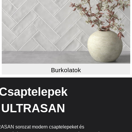
Burkolatok
Csaptelepek
ULTRASAN
ASAN sorozat modern csaptelepeket és