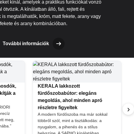
ket kínál, amelyek a praktikus funkciókat vonzó
 ötvözik. A kínálatban álló, fali, rejtett és
is megtalálhatók, króm, matt fekete, arany vagy
fekete és arany kombinációban.
További információk
mosdók,
KERALA lakkozott
ítják a
fürdőszobabútor: elegáns
megoldás, ahol minden apró
›
PRIORI
részletre figyeltek
precíz
A modern fürdőszoba ma már sokkal
tt meg,
többről szól, mint a tisztálkodás: a
nába.”
nyugalom, a pihenés és a stílus
helyszíne. A SAPHO kínálatában