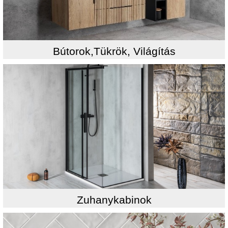
Bútorok,Tükrök, Világítás
Zuhanykabinok