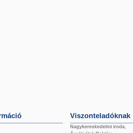
rmáció
Viszonteladóknak
Nagykereskedelmi iroda,