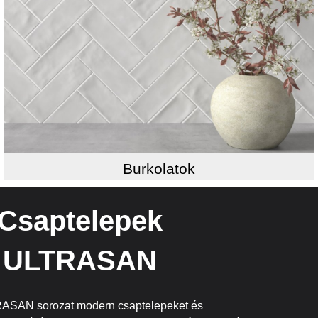
Burkolatok
Csaptelepek
ULTRASAN
ASAN sorozat modern csaptelepeket és