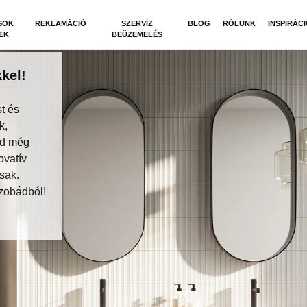
SOK
REKLAMÁCIÓ
SZERVÍZ
BLOG
RÓLUNK
INSPIRÁC
EK
BEÜZEMELÉS
kel!
t és
k,
dd még
ovatív
sak.
zobádból!