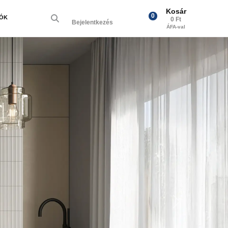
Kosár
0
IÓK
0 Ft
Bejelentkezés
ÁFA-val
Next