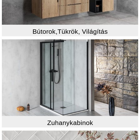
Bútorok,Tükrök, Világítás
Zuhanykabinok