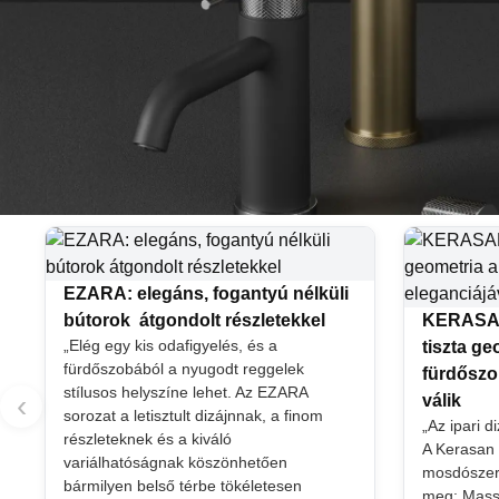
EZARA: elegáns, fogantyú nélküli
bútorok átgondolt részletekkel
KERASAN
„Elég egy kis odafigyelés, és a
tiszta g
fürdőszobából a nyugodt reggelek
fürdőszo
stílusos helyszíne lehet. Az EZARA
‹
válik
sorozat a letisztult dizájnnak, a finom
„Az ipari d
részleteknek és a kiváló
A Kerasan
variálhatóságnak köszönhetően
mosdószeriá
bármilyen belső térbe tökéletesen
meg: Massi