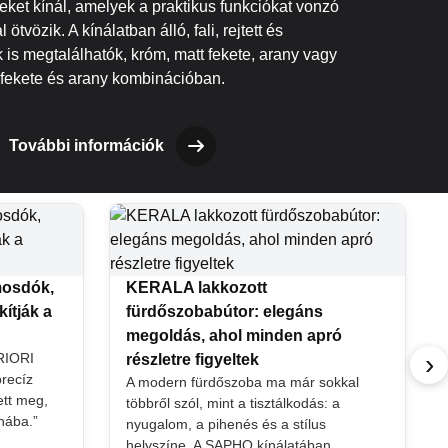
ket kínál, amelyek a praktikus funkciókat vonzó
 ötvözik. A kínálatban álló, fali, rejtett és
is megtalálhatók, króm, matt fekete, arany vagy
fekete és arany kombinációban.
További információk
mosdók,
KERALA lakkozott
ítják a
fürdőszobabútor: elegáns
megoldás, ahol minden apró
›
PRIORI
részletre figyeltek
precíz
A modern fürdőszoba ma már sokkal
tt meg,
többről szól, mint a tisztálkodás: a
nába.”
nyugalom, a pihenés és a stílus
helyszíne. A SAPHO kínálatában