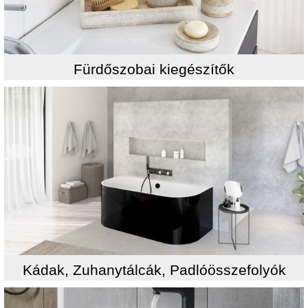
Fürdőszobai kiegészítők
Kádak, Zuhanytálcák, Padlóösszefolyók