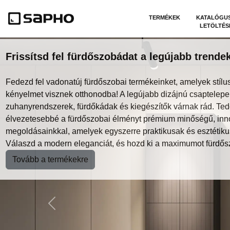
TERMÉKEK
KATALÓGU
LETÖLTÉS
Frissítsd fel fürdőszobádat a legújabb trendek
Fedezd fel vadonatúj fürdőszobai termékeinket, amelyek stílus
kényelmet visznek otthonodba! A legújabb dizájnú csaptelepe
zuhanyrendszerek, fürdőkádak és kiegészítők várnak rád. Te
élvezetesebbé a fürdőszobai élményt prémium minőségű, inn
megoldásainkkal, amelyek egyszerre praktikusak és esztétiku
Válaszd a modern eleganciát, és hozd ki a maximumot fürdős
Tovább a termékekre
Previous