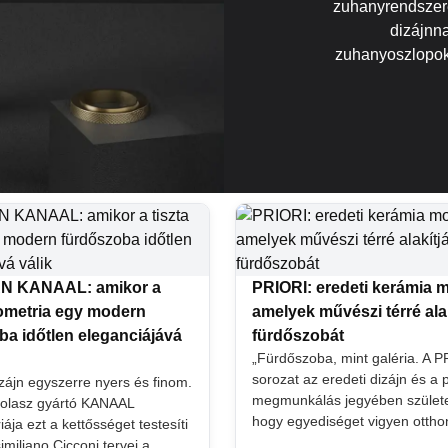
zuhanyrendszere
dizájnnal
zuhanyoszlopok 
 KANAAL: amikor a
PRIORI: eredeti kerámia 
eometria egy modern
amelyek művészi térré alak
ba időtlen eleganciájává
fürdőszobát
„Fürdőszoba, mint galéria. A 
sorozat az eredeti dizájn és a 
izájn egyszerre nyers és finom.
megmunkálás jegyében születe
 olasz gyártó KANAAL
hogy egyediséget vigyen ottho
ja ezt a kettősséget testesíti
miliano Cicconi tervei a