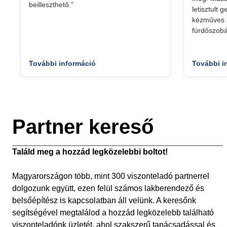
beilleszthető.”
letisztult 
kézműves k
fürdőszobá
További információ
További i
Partner kereső
Találd meg a hozzád legközelebbi boltot!
Magyarországon több, mint 300 viszonteladó partnerrel
dolgozunk együtt, ezen felül számos lakberendező és
belsőépítész is kapcsolatban áll velünk. A keresőnk
segítségével megtalálod a hozzád legközelebb található
viszonteladónk üzletét, ahol szakszerű tanácsadással és