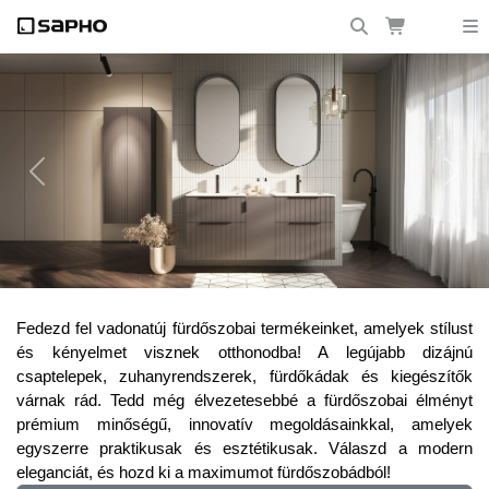
Previous
Next
Frissítsd fel fürdőszobádat a legújabb
Fedezd fel vadonatúj fürdőszobai termékeinket, amelyek stílust
trendekkel!
és kényelmet visznek otthonodba! A legújabb dizájnú
csaptelepek, zuhanyrendszerek, fürdőkádak és kiegészítők
várnak rád. Tedd még élvezetesebbé a fürdőszobai élményt
prémium minőségű, innovatív megoldásainkkal, amelyek
egyszerre praktikusak és esztétikusak. Válaszd a modern
eleganciát, és hozd ki a maximumot fürdőszobádból!