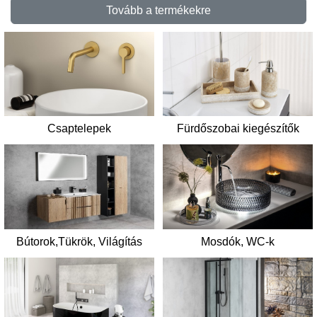
Tovább a termékekre
Csaptelepek
Fürdőszobai kiegészítők
Mosdók, WC-k
Bútorok,Tükrök, Világítás