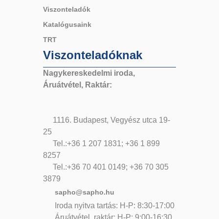
Viszonteladók
Katalógusaink
TRT
Viszonteladóknak
Nagykereskedelmi iroda,
Áruátvétel, Raktár:
1116. Budapest, Vegyész utca 19-
25
Tel.:+36 1 207 1831; +36 1 899
8257
Tel.:+36 70 401 0149; +36 70 305
3879
sapho@sapho.hu
Iroda nyitva tartás: H-P: 8:30-17:00
Áruátvétel, raktár: H-P: 9:00-16:30