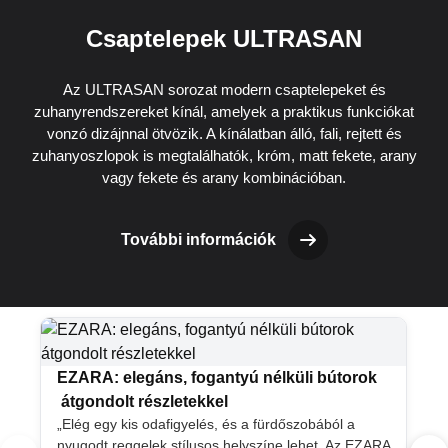
Csaptelepek ULTRASAN
Az ULTRASAN sorozat modern csaptelepeket és
zuhanyrendszereket kínál, amelyek a praktikus funkciókat
vonzó dizájnnal ötvözik. A kínálatban álló, fali, rejtett és
zuhanyoszlopok is megtalálhatók, króm, matt fekete, arany
vagy fekete és arany kombinációban.
További információk
EZARA: elegáns, fogantyú nélküli bútorok
átgondolt részletekkel
„Elég egy kis odafigyelés, és a fürdőszobából a
nyugodt reggelek stílusos helyszíne lehet. Az EZARA