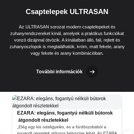
Csaptelepek ULTRASAN
Az ULTRASAN sorozat modern csaptelepeket és
zuhanyrendszereket kínál, amelyek a praktikus funkciókat
vonzó dizájnnal ötvözik. A kínálatban álló, fali, rejtett és
zuhanyoszlopok is megtalálhatók, króm, matt fekete, arany
vagy fekete és arany kombinációban.
További információk
EZARA: elegáns, fogantyú nélküli bútorok
átgondolt részletekkel
„Elég egy kis odafigyelés, és a fürdőszobából a
nyugodt reggelek stílusos helyszíne lehet. Az EZARA