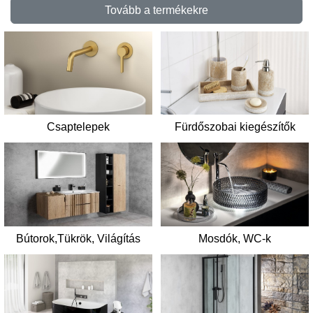
Tovább a termékekre
Csaptelepek
Fürdőszobai kiegészítők
Mosdók, WC-k
Bútorok,Tükrök, Világítás