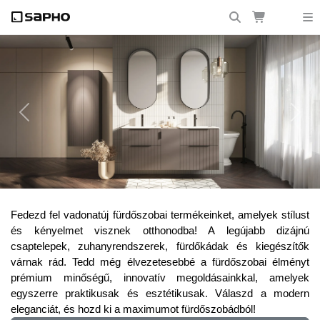
Previous
Next
Frissítsd fel fürdőszobádat a legújabb
Fedezd fel vadonatúj fürdőszobai termékeinket, amelyek stílust
trendekkel!
és kényelmet visznek otthonodba! A legújabb dizájnú
csaptelepek, zuhanyrendszerek, fürdőkádak és kiegészítők
várnak rád. Tedd még élvezetesebbé a fürdőszobai élményt
prémium minőségű, innovatív megoldásainkkal, amelyek
egyszerre praktikusak és esztétikusak. Válaszd a modern
eleganciát, és hozd ki a maximumot fürdőszobádból!