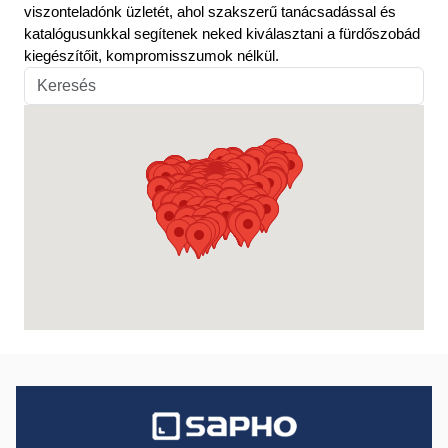
viszonteladónk üzletét, ahol szakszerű tanácsadással és
katalógusunkkal segítenek neked kiválasztani a fürdőszobád
kiegészítőit, kompromisszumok nélkül.