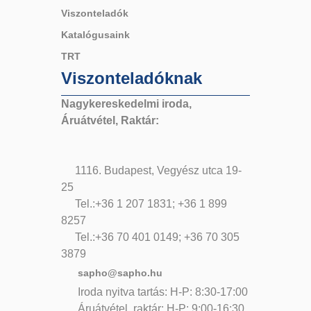
Viszonteladók
Katalógusaink
TRT
Viszonteladóknak
Nagykereskedelmi iroda,
Áruátvétel, Raktár:
1116. Budapest, Vegyész utca 19-
25
Tel.:+36 1 207 1831; +36 1 899
8257
Tel.:+36 70 401 0149; +36 70 305
3879
sapho@sapho.hu
Iroda nyitva tartás: H-P: 8:30-17:00
Áruátvétel, raktár: H-P: 9:00-16:30