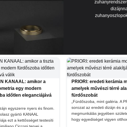
zuhanyrendszere
dizájnnal
zuhanyoszlopok 
 KANAAL: amikor a
PRIORI: eredeti kerámia 
eometria egy modern
amelyek művészi térré alak
ba időtlen eleganciájává
fürdőszobát
„Fürdőszoba, mint galéria. A 
sorozat az eredeti dizájn és a 
izájn egyszerre nyers és finom.
megmunkálás jegyében születe
 olasz gyártó KANAAL
hogy egyediséget vigyen ottho
ja ezt a kettősséget testesíti
miliano Cicconi tervei a