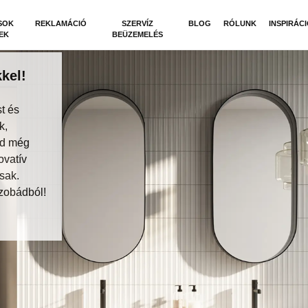
SOK
REKLAMÁCIÓ
SZERVÍZ
BLOG
RÓLUNK
INSPIRÁC
EK
BEÜZEMELÉS
kel!
t és
k,
dd még
ovatív
sak.
zobádból!