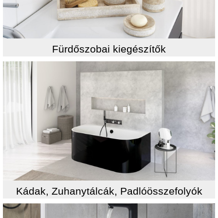
Fürdőszobai kiegészítők
Kádak, Zuhanytálcák, Padlóösszefolyók