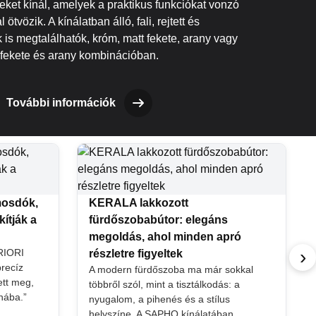
ket kínál, amelyek a praktikus funkciókat vonzó
 ötvözik. A kínálatban álló, fali, rejtett és
is megtalálhatók, króm, matt fekete, arany vagy
fekete és arany kombinációban.
További információk
mosdók,
KERALA lakkozott
ítják a
fürdőszobabútor: elegáns
megoldás, ahol minden apró
›
PRIORI
részletre figyeltek
precíz
A modern fürdőszoba ma már sokkal
tt meg,
többről szól, mint a tisztálkodás: a
nába.”
nyugalom, a pihenés és a stílus
helyszíne. A SAPHO kínálatában