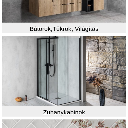
Bútorok,Tükrök, Világítás
Zuhanykabinok