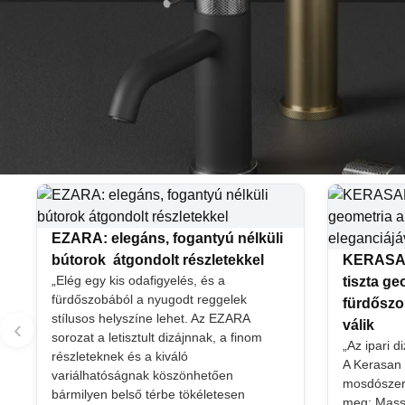
EZARA: elegáns, fogantyú nélküli
bútorok átgondolt részletekkel
KERASAN
„Elég egy kis odafigyelés, és a
tiszta g
fürdőszobából a nyugodt reggelek
fürdőszo
stílusos helyszíne lehet. Az EZARA
‹
válik
sorozat a letisztult dizájnnak, a finom
„Az ipari d
részleteknek és a kiváló
A Kerasan
variálhatóságnak köszönhetően
mosdószeriá
bármilyen belső térbe tökéletesen
meg: Massi