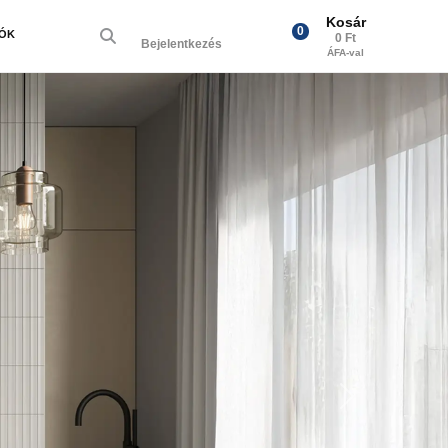
Kosár
0
IÓK
0 Ft
Bejelentkezés
ÁFA-val
Next