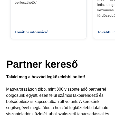
beilleszthető.”
letisztult 
kézműves k
fürdőszobá
További információ
További i
Partner kereső
Találd meg a hozzád legközelebbi boltot!
Magyarországon több, mint 300 viszonteladó partnerrel
dolgozunk együtt, ezen felül számos lakberendező és
belsőépítész is kapcsolatban áll velünk. A keresőnk
segítségével megtalálod a hozzád legközelebb található
viszonteladónk üzletét, ahol szakszerű tanácsadással és