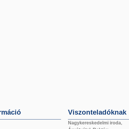
rmáció
Viszonteladóknak
Nagykereskedelmi iroda,