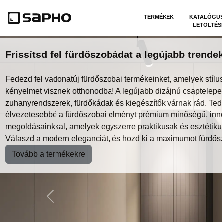
TERMÉKEK
KATALÓGU
LETÖLTÉS
Frissítsd fel fürdőszobádat a legújabb trendek
Fedezd fel vadonatúj fürdőszobai termékeinket, amelyek stílus
kényelmet visznek otthonodba! A legújabb dizájnú csaptelepe
zuhanyrendszerek, fürdőkádak és kiegészítők várnak rád. Te
élvezetesebbé a fürdőszobai élményt prémium minőségű, inn
megoldásainkkal, amelyek egyszerre praktikusak és esztétiku
Válaszd a modern eleganciát, és hozd ki a maximumot fürdős
Tovább a termékekre
Previous