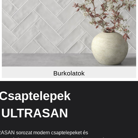
Burkolatok
Csaptelepek
ULTRASAN
ASAN sorozat modern csaptelepeket és