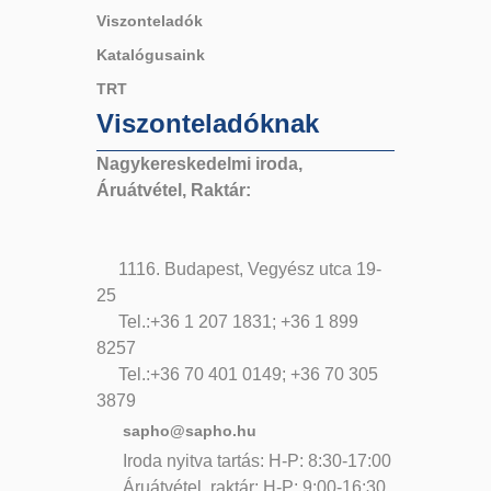
Viszonteladók
Katalógusaink
TRT
Viszonteladóknak
Nagykereskedelmi iroda,
Áruátvétel, Raktár:
1116. Budapest, Vegyész utca 19-
25
Tel.:+36 1 207 1831; +36 1 899
8257
Tel.:+36 70 401 0149; +36 70 305
3879
sapho@sapho.hu
Iroda nyitva tartás: H-P: 8:30-17:00
Áruátvétel, raktár: H-P: 9:00-16:30