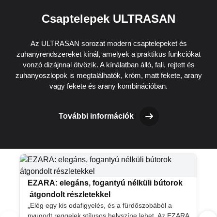
Csaptelepek ULTRASAN
Az ULTRASAN sorozat modern csaptelepeket és
zuhanyrendszereket kínál, amelyek a praktikus funkciókat
vonzó dizájnnal ötvözik. A kínálatban álló, fali, rejtett és
zuhanyoszlopok is megtalálhatók, króm, matt fekete, arany
vagy fekete és arany kombinációban.
További információk
EZARA: elegáns, fogantyú nélküli bútorok
átgondolt részletekkel
„Elég egy kis odafigyelés, és a fürdőszobából a
nyugodt reggelek stílusos helyszíne lehet. Az EZARA