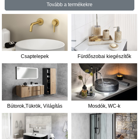
Tovább a termékekre
Csaptelepek
Fürdőszobai kiegészítők
Mosdók, WC-k
Bútorok,Tükrök, Világítás