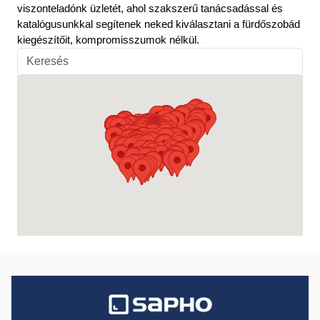
viszonteladónk üzletét, ahol szakszerű tanácsadással és
katalógusunkkal segítenek neked kiválasztani a fürdőszobád
kiegészítőit, kompromisszumok nélkül.