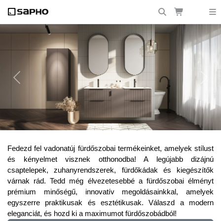
Previous
Next
Frissítsd fel fürdőszobádat a legújabb
Fedezd fel vadonatúj fürdőszobai termékeinket, amelyek stílust
trendekkel!
és kényelmet visznek otthonodba! A legújabb dizájnú
csaptelepek, zuhanyrendszerek, fürdőkádak és kiegészítők
várnak rád. Tedd még élvezetesebbé a fürdőszobai élményt
prémium minőségű, innovatív megoldásainkkal, amelyek
egyszerre praktikusak és esztétikusak. Válaszd a modern
eleganciát, és hozd ki a maximumot fürdőszobádból!