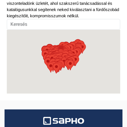
viszonteladónk üzletét, ahol szakszerű tanácsadással és
katalógusunkkal segítenek neked kiválasztani a fürdőszobád
kiegészítőit, kompromisszumok nélkül.