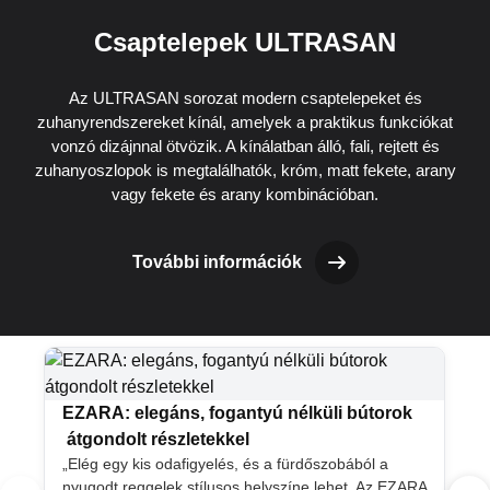
Csaptelepek ULTRASAN
Az ULTRASAN sorozat modern csaptelepeket és
zuhanyrendszereket kínál, amelyek a praktikus funkciókat
vonzó dizájnnal ötvözik. A kínálatban álló, fali, rejtett és
zuhanyoszlopok is megtalálhatók, króm, matt fekete, arany
vagy fekete és arany kombinációban.
További információk
EZARA: elegáns, fogantyú nélküli bútorok
átgondolt részletekkel
„Elég egy kis odafigyelés, és a fürdőszobából a
nyugodt reggelek stílusos helyszíne lehet. Az EZARA