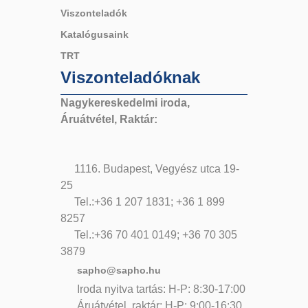
Viszonteladók
Katalógusaink
TRT
Viszonteladóknak
Nagykereskedelmi iroda,
Áruátvétel, Raktár:
1116. Budapest, Vegyész utca 19-
25
Tel.:+36 1 207 1831; +36 1 899
8257
Tel.:+36 70 401 0149; +36 70 305
3879
sapho@sapho.hu
Iroda nyitva tartás: H-P: 8:30-17:00
Áruátvétel, raktár: H-P: 9:00-16:30