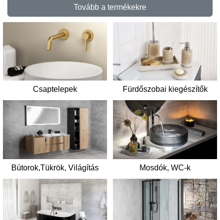
Tovább a termékekre
Csaptelepek
Fürdőszobai kiegészítők
Mosdók, WC-k
Bútorok,Tükrök, Világítás