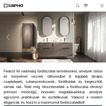
Previous
Next
Frissítsd fel fürdőszobádat a legújabb
Fedezd fel vadonatúj fürdőszobai termékeinket, amelyek stílust
trendekkel!
és kényelmet visznek otthonodba! A legújabb dizájnú
csaptelepek, zuhanyrendszerek, fürdőkádak és kiegészítők
várnak rád. Tedd még élvezetesebbé a fürdőszobai élményt
prémium minőségű, innovatív megoldásainkkal, amelyek
egyszerre praktikusak és esztétikusak. Válaszd a modern
eleganciát, és hozd ki a maximumot fürdőszobádból!