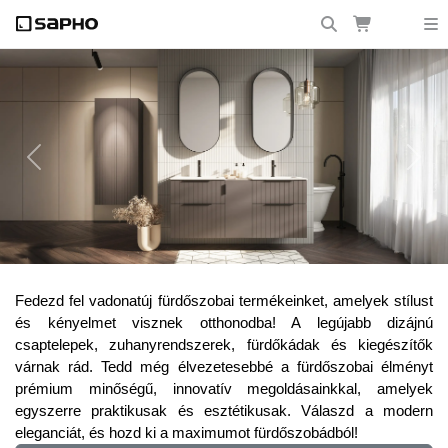
Previous
Next
Frissítsd fel fürdőszobádat a legújabb
Fedezd fel vadonatúj fürdőszobai termékeinket, amelyek stílust
trendekkel!
és kényelmet visznek otthonodba! A legújabb dizájnú
csaptelepek, zuhanyrendszerek, fürdőkádak és kiegészítők
várnak rád. Tedd még élvezetesebbé a fürdőszobai élményt
prémium minőségű, innovatív megoldásainkkal, amelyek
egyszerre praktikusak és esztétikusak. Válaszd a modern
eleganciát, és hozd ki a maximumot fürdőszobádból!