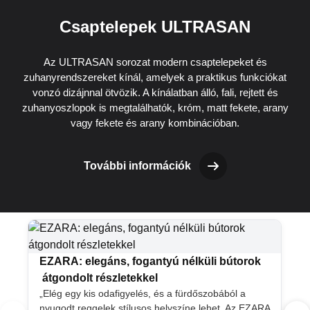
Csaptelepek ULTRASAN
Az ULTRASAN sorozat modern csaptelepeket és
zuhanyrendszereket kínál, amelyek a praktikus funkciókat
vonzó dizájnnal ötvözik. A kínálatban álló, fali, rejtett és
zuhanyoszlopok is megtalálhatók, króm, matt fekete, arany
vagy fekete és arany kombinációban.
További információk
EZARA: elegáns, fogantyú nélküli bútorok
átgondolt részletekkel
„Elég egy kis odafigyelés, és a fürdőszobából a
nyugodt reggelek stílusos helyszíne lehet. Az EZARA