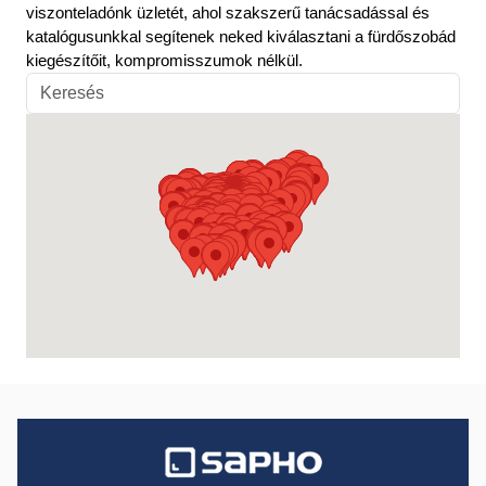
viszonteladónk üzletét, ahol szakszerű tanácsadással és
katalógusunkkal segítenek neked kiválasztani a fürdőszobád
kiegészítőit, kompromisszumok nélkül.