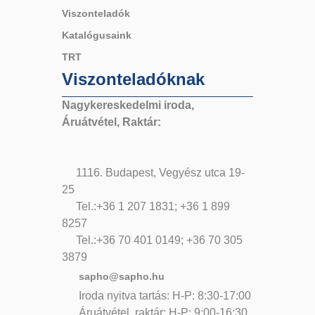
Viszonteladók
Katalógusaink
TRT
Viszonteladóknak
Nagykereskedelmi iroda,
Áruátvétel, Raktár:
1116. Budapest, Vegyész utca 19-
25
Tel.:+36 1 207 1831; +36 1 899
8257
Tel.:+36 70 401 0149; +36 70 305
3879
sapho@sapho.hu
Iroda nyitva tartás: H-P: 8:30-17:00
Áruátvétel, raktár: H-P: 9:00-16:30