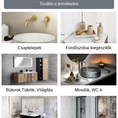
Tovább a termékekre
Csaptelepek
Fürdőszobai kiegészítők
Mosdók, WC-k
Bútorok,Tükrök, Világítás