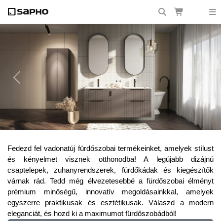
Previous
Next
Frissítsd fel fürdőszobádat a legújabb
Fedezd fel vadonatúj fürdőszobai termékeinket, amelyek stílust
trendekkel!
és kényelmet visznek otthonodba! A legújabb dizájnú
csaptelepek, zuhanyrendszerek, fürdőkádak és kiegészítők
várnak rád. Tedd még élvezetesebbé a fürdőszobai élményt
prémium minőségű, innovatív megoldásainkkal, amelyek
egyszerre praktikusak és esztétikusak. Válaszd a modern
eleganciát, és hozd ki a maximumot fürdőszobádból!