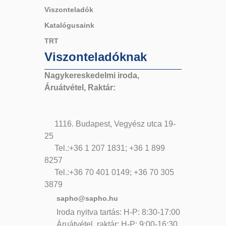
Viszonteladók
Katalógusaink
TRT
Viszonteladóknak
Nagykereskedelmi iroda,
Áruátvétel, Raktár:
1116. Budapest, Vegyész utca 19-
25
Tel.:+36 1 207 1831; +36 1 899
8257
Tel.:+36 70 401 0149; +36 70 305
3879
sapho@sapho.hu
Iroda nyitva tartás: H-P: 8:30-17:00
Áruátvétel, raktár: H-P: 9:00-16:30