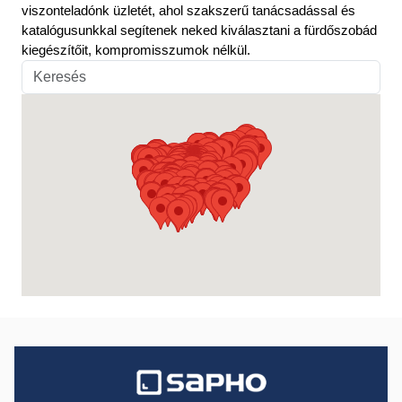
viszonteladónk üzletét, ahol szakszerű tanácsadással és
katalógusunkkal segítenek neked kiválasztani a fürdőszobád
kiegészítőit, kompromisszumok nélkül.