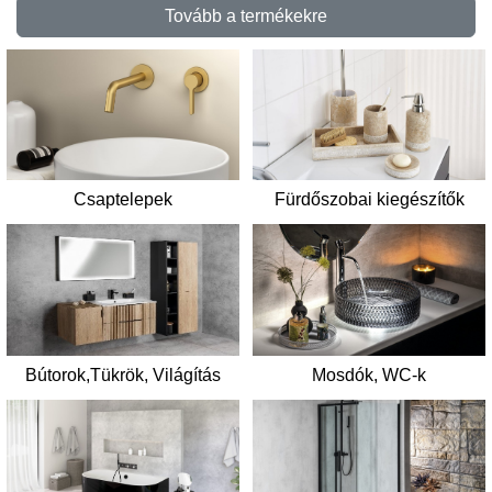
Tovább a termékekre
Csaptelepek
Fürdőszobai kiegészítők
Mosdók, WC-k
Bútorok,Tükrök, Világítás