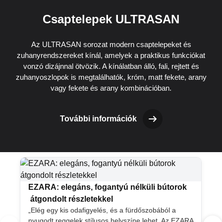
Csaptelepek ULTRASAN
Az ULTRASAN sorozat modern csaptelepeket és
zuhanyrendszereket kínál, amelyek a praktikus funkciókat
vonzó dizájnnal ötvözik. A kínálatban álló, fali, rejtett és
zuhanyoszlopok is megtalálhatók, króm, matt fekete, arany
vagy fekete és arany kombinációban.
További információk
EZARA: elegáns, fogantyú nélküli bútorok
átgondolt részletekkel
„Elég egy kis odafigyelés, és a fürdőszobából a
nyugodt reggelek stílusos helyszíne lehet. Az EZARA