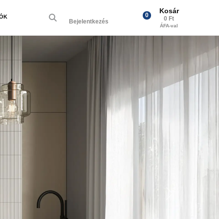
Kosár
0
IÓK
0 Ft
Bejelentkezés
ÁFA-val
Next