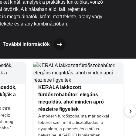
ket kínál, amelyek a praktikus funkciókat vonzó
 ötvözik. A kínálatban álló, fali, rejtett és
is megtalálhatók, króm, matt fekete, arany vagy
fekete és arany kombinációban.
További információk
mosdók,
KERALA lakkozott
ítják a
fürdőszobabútor: elegáns
megoldás, ahol minden apró
›
PRIORI
részletre figyeltek
precíz
A modern fürdőszoba ma már sokkal
tt meg,
többről szól, mint a tisztálkodás: a
nába.”
nyugalom, a pihenés és a stílus
helyszíne. A SAPHO kínálatában