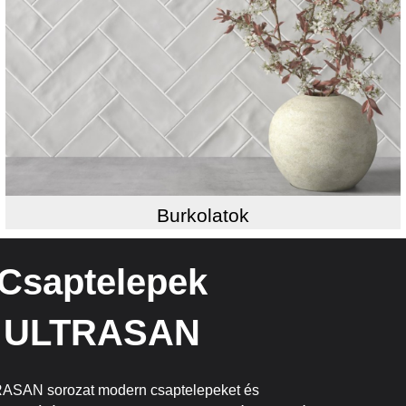
Burkolatok
Csaptelepek
ULTRASAN
ASAN sorozat modern csaptelepeket és