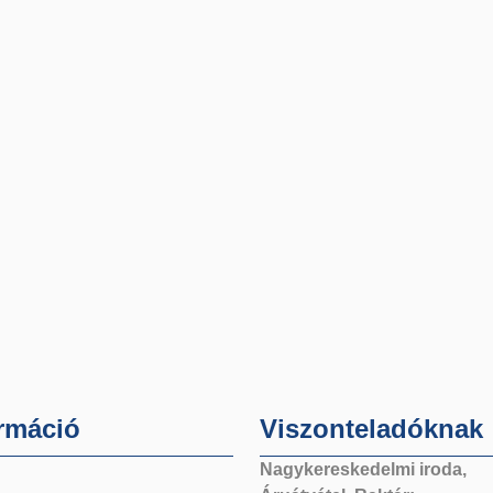
rmáció
Viszonteladóknak
Nagykereskedelmi iroda,