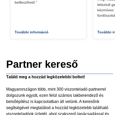
beilleszthető.”
letisztult 
kézműves k
fürdőszobá
További információ
További i
Partner kereső
Találd meg a hozzád legközelebbi boltot!
Magyarországon több, mint 300 viszonteladó partnerrel
dolgozunk együtt, ezen felül számos lakberendező és
belsőépítész is kapcsolatban áll velünk. A keresőnk
segítségével megtalálod a hozzád legközelebb található
viszonteladónk üzletét, ahol szakszerű tanácsadással és