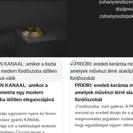
zuhanyrendszere
dizájnnal
zuhanyoszlopok 
 KANAAL: amikor a
PRIORI: eredeti kerámia 
eometria egy modern
amelyek művészi térré alak
ba időtlen eleganciájává
fürdőszobát
„Fürdőszoba, mint galéria. A 
sorozat az eredeti dizájn és a 
izájn egyszerre nyers és finom.
megmunkálás jegyében születe
 olasz gyártó KANAAL
hogy egyediséget vigyen ottho
ja ezt a kettősséget testesíti
miliano Cicconi tervei a