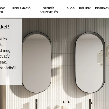
SOK
REKLAMÁCIÓ
SZERVÍZ
BLOG
RÓLUNK
INSPIRÁC
EK
BEÜZEMELÉS
kel!
t és
k,
dd még
ovatív
sak.
zobádból!