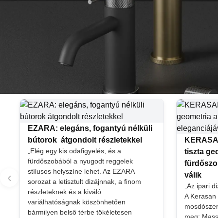
EZARA: elegáns, fogantyú nélküli
bútorok átgondolt részletekkel
KERASAN
„Elég egy kis odafigyelés, és a
tiszta g
fürdőszobából a nyugodt reggelek
fürdőszo
stílusos helyszíne lehet. Az EZARA
‹
válik
sorozat a letisztult dizájnnak, a finom
„Az ipari d
részleteknek és a kiváló
A Kerasan
variálhatóságnak köszönhetően
mosdószeriá
bármilyen belső térbe tökéletesen
meg: Massi