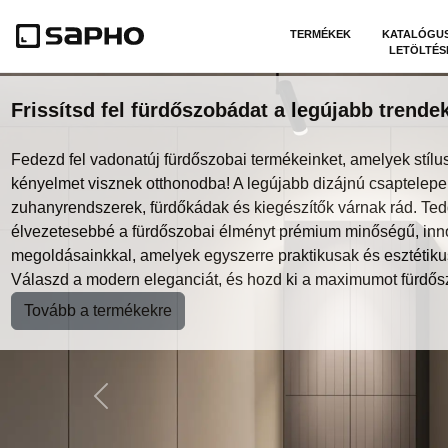
TERMÉKEK
KATALÓGU
LETÖLTÉS
Frissítsd fel fürdőszobádat a legújabb trendek
Fedezd fel vadonatúj fürdőszobai termékeinket, amelyek stílus
kényelmet visznek otthonodba! A legújabb dizájnú csaptelepe
zuhanyrendszerek, fürdőkádak és kiegészítők várnak rád. Te
élvezetesebbé a fürdőszobai élményt prémium minőségű, inn
megoldásainkkal, amelyek egyszerre praktikusak és esztétiku
Válaszd a modern eleganciát, és hozd ki a maximumot fürdős
Tovább a termékekre
Previous