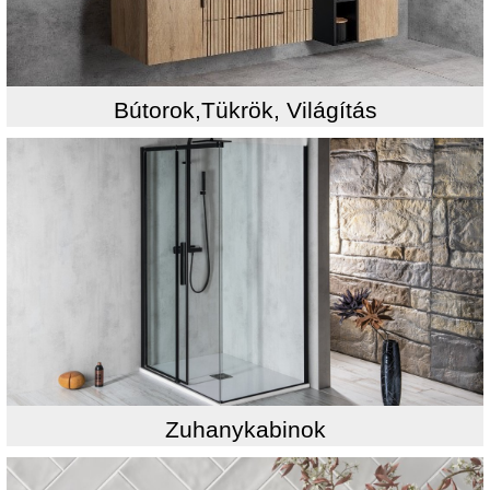
Bútorok,Tükrök, Világítás
Zuhanykabinok