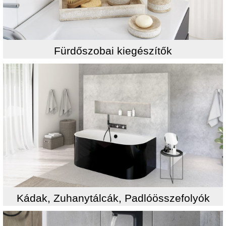
Fürdőszobai kiegészítők
Kádak, Zuhanytálcák, Padlóösszefolyók