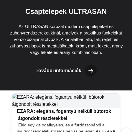
Csaptelepek ULTRASAN
Az ULTRASAN sorozat modern csaptelepeket és
zuhanyrendszereket kínál, amelyek a praktikus funkciókat
vonzó dizájnnal ötvözik. A kínálatban álló, fali, rejtett és
zuhanyoszlopok is megtalálhatók, króm, matt fekete, arany
vagy fekete és arany kombinációban.
További információk
EZARA: elegáns, fogantyú nélküli bútorok
átgondolt részletekkel
„Elég egy kis odafigyelés, és a fürdőszobából a
nyugodt reggelek stílusos helyszíne lehet. Az EZARA