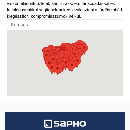
viszonteladónk üzletét, ahol szakszerű tanácsadással és
katalógusunkkal segítenek neked kiválasztani a fürdőszobád
kiegészítőit, kompromisszumok nélkül.