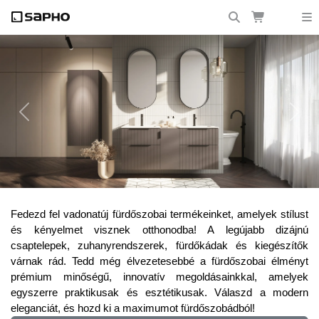
Previous
Next
Frissítsd fel fürdőszobádat a legújabb
Fedezd fel vadonatúj fürdőszobai termékeinket, amelyek stílust
trendekkel!
és kényelmet visznek otthonodba! A legújabb dizájnú
csaptelepek, zuhanyrendszerek, fürdőkádak és kiegészítők
várnak rád. Tedd még élvezetesebbé a fürdőszobai élményt
prémium minőségű, innovatív megoldásainkkal, amelyek
egyszerre praktikusak és esztétikusak. Válaszd a modern
eleganciát, és hozd ki a maximumot fürdőszobádból!