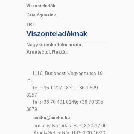
Viszonteladók
Katalógusaink
TRT
Viszonteladóknak
Nagykereskedelmi iroda,
Áruátvétel, Raktár:
1116. Budapest, Vegyész utca 19-
25
Tel.:+36 1 207 1831; +36 1 899
8257
Tel.:+36 70 401 0149; +36 70 305
3879
sapho@sapho.hu
Iroda nyitva tartás: H-P: 8:30-17:00
Áruátvétel, raktár: H-P: 9:00-16:30