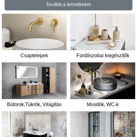
Tovább a termékekre
Csaptelepek
Fürdőszobai kiegészítők
Mosdók, WC-k
Bútorok,Tükrök, Világítás