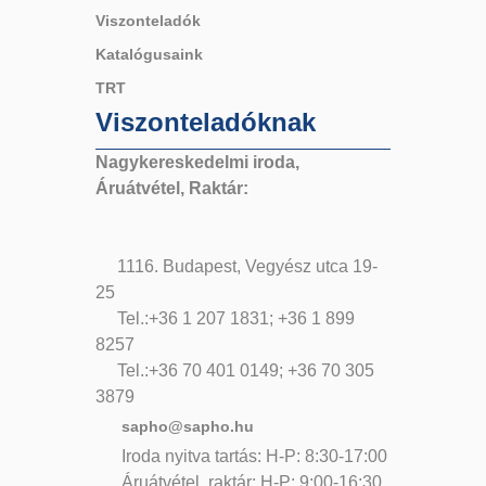
Viszonteladók
Katalógusaink
TRT
Viszonteladóknak
Nagykereskedelmi iroda,
Áruátvétel, Raktár:
1116. Budapest, Vegyész utca 19-
25
Tel.:+36 1 207 1831; +36 1 899
8257
Tel.:+36 70 401 0149; +36 70 305
3879
sapho@sapho.hu
Iroda nyitva tartás: H-P: 8:30-17:00
Áruátvétel, raktár: H-P: 9:00-16:30