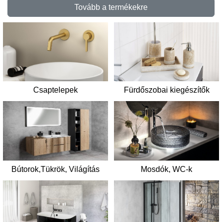
Tovább a termékekre
Csaptelepek
Fürdőszobai kiegészítők
Mosdók, WC-k
Bútorok,Tükrök, Világítás