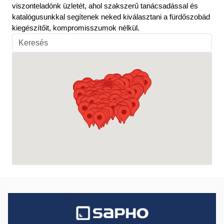
viszonteladónk üzletét, ahol szakszerű tanácsadással és
katalógusunkkal segítenek neked kiválasztani a fürdőszobád
kiegészítőit, kompromisszumok nélkül.