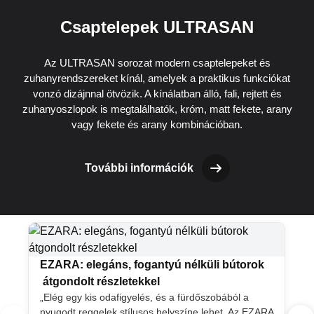
Csaptelepek ULTRASAN
Az ULTRASAN sorozat modern csaptelepeket és
zuhanyrendszereket kínál, amelyek a praktikus funkciókat
vonzó dizájnnal ötvözik. A kínálatban álló, fali, rejtett és
zuhanyoszlopok is megtalálhatók, króm, matt fekete, arany
vagy fekete és arany kombinációban.
További információk
EZARA: elegáns, fogantyú nélküli bútorok
átgondolt részletekkel
„Elég egy kis odafigyelés, és a fürdőszobából a
nyugodt reggelek stílusos helyszíne lehet. Az EZARA