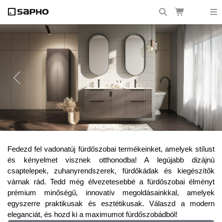
Previous
Next
Frissítsd fel fürdőszobádat a legújabb
Fedezd fel vadonatúj fürdőszobai termékeinket, amelyek stílust
trendekkel!
és kényelmet visznek otthonodba! A legújabb dizájnú
csaptelepek, zuhanyrendszerek, fürdőkádak és kiegészítők
várnak rád. Tedd még élvezetesebbé a fürdőszobai élményt
prémium minőségű, innovatív megoldásainkkal, amelyek
egyszerre praktikusak és esztétikusak. Válaszd a modern
eleganciát, és hozd ki a maximumot fürdőszobádból!