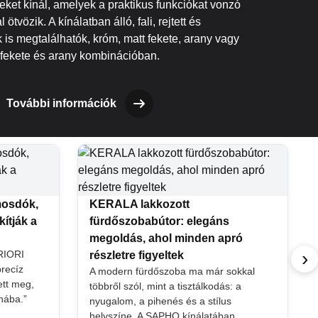
ket kínál, amelyek a praktikus funkciókat vonzó
 ötvözik. A kínálatban álló, fali, rejtett és
is megtalálhatók, króm, matt fekete, arany vagy
fekete és arany kombinációban.
További információk
mosdók,
KERALA lakkozott
ítják a
fürdőszobabútor: elegáns
megoldás, ahol minden apró
›
PRIORI
részletre figyeltek
precíz
A modern fürdőszoba ma már sokkal
tt meg,
többről szól, mint a tisztálkodás: a
nába.”
nyugalom, a pihenés és a stílus
helyszíne. A SAPHO kínálatában