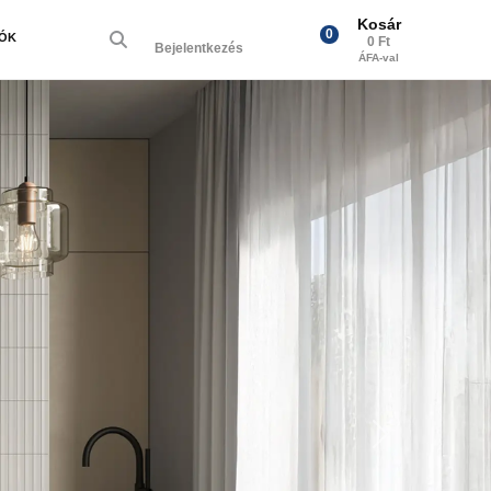
Kosár
0
IÓK
0 Ft
Bejelentkezés
ÁFA-val
Next