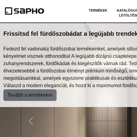
TERMÉKEK
KATALÓGU
LETÖLTÉS
Frissítsd fel fürdőszobádat a legújabb trendek
Fedezd fel vadonatúj fürdőszobai termékeinket, amelyek stílus
kényelmet visznek otthonodba! A legújabb dizájnú csaptelepe
zuhanyrendszerek, fürdőkádak és kiegészítők várnak rád. Te
élvezetesebbé a fürdőszobai élményt prémium minőségű, inn
megoldásainkkal, amelyek egyszerre praktikusak és esztétiku
Válaszd a modern eleganciát, és hozd ki a maximumot fürdős
Tovább a termékekre
Previous