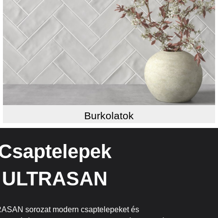
Burkolatok
Csaptelepek
ULTRASAN
ASAN sorozat modern csaptelepeket és