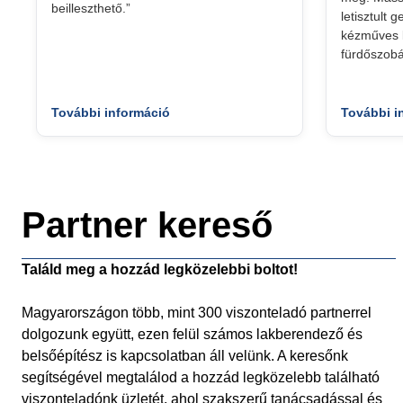
beilleszthető.”
letisztult 
kézműves k
fürdőszobá
További információ
További i
Partner kereső
Találd meg a hozzád legközelebbi boltot!
Magyarországon több, mint 300 viszonteladó partnerrel
dolgozunk együtt, ezen felül számos lakberendező és
belsőépítész is kapcsolatban áll velünk. A keresőnk
segítségével megtalálod a hozzád legközelebb található
viszonteladónk üzletét, ahol szakszerű tanácsadással és