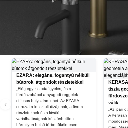
EZARA: elegáns, fogantyú nélküli
bútorok átgondolt részletekkel
KERASAN
„Elég egy kis odafigyelés, és a
tiszta g
fürdőszobából a nyugodt reggelek
fürdőszo
stílusos helyszíne lehet. Az EZARA
‹
válik
sorozat a letisztult dizájnnak, a finom
„Az ipari d
részleteknek és a kiváló
A Kerasan
variálhatóságnak köszönhetően
mosdószeriá
bármilyen belső térbe tökéletesen
meg: Massi