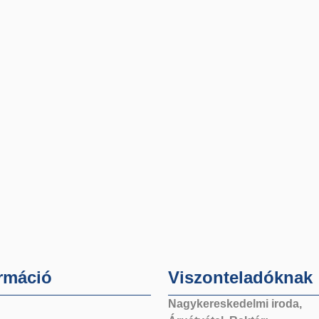
rmáció
Viszonteladóknak
Nagykereskedelmi iroda,