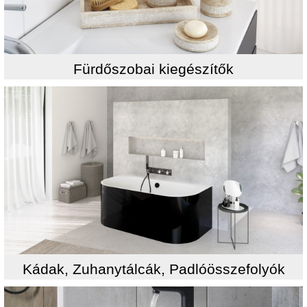
Fürdőszobai kiegészítők
Kádak, Zuhanytálcák, Padlóösszefolyók