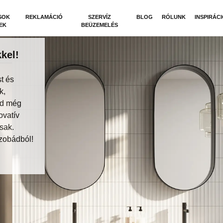
SOK
REKLAMÁCIÓ
SZERVÍZ
BLOG
RÓLUNK
INSPIRÁC
EK
BEÜZEMELÉS
kel!
t és
k,
dd még
ovatív
sak.
zobádból!