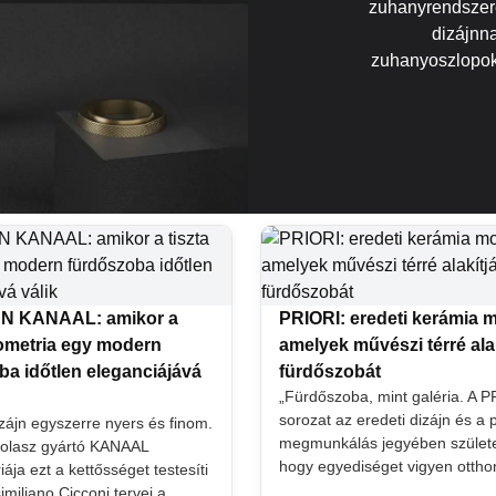
zuhanyrendszere
dizájnnal
zuhanyoszlopok 
 KANAAL: amikor a
PRIORI: eredeti kerámia 
eometria egy modern
amelyek művészi térré alak
ba időtlen eleganciájává
fürdőszobát
„Fürdőszoba, mint galéria. A 
sorozat az eredeti dizájn és a 
izájn egyszerre nyers és finom.
megmunkálás jegyében születe
 olasz gyártó KANAAL
hogy egyediséget vigyen ottho
ja ezt a kettősséget testesíti
miliano Cicconi tervei a