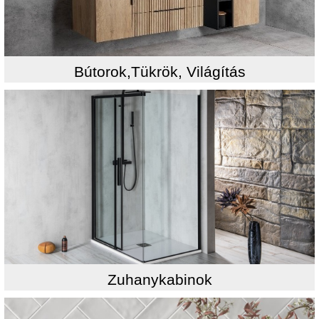
Bútorok,Tükrök, Világítás
Zuhanykabinok