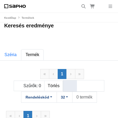
Kezdőlap
Termékek
Keresés eredménye
Széria
Termék
«
‹
1
›
»
Szűrők:
0
Törlés
0 termék
Rendeléskód
32
«
‹
1
›
»