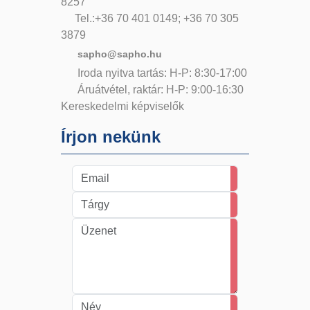
8257
Tel.:+36 70 401 0149; +36 70 305
3879
sapho@sapho.hu
Iroda nyitva tartás: H-P: 8:30-17:00
Áruátvétel, raktár: H-P: 9:00-16:30
Kereskedelmi képviselők
Írjon nekünk