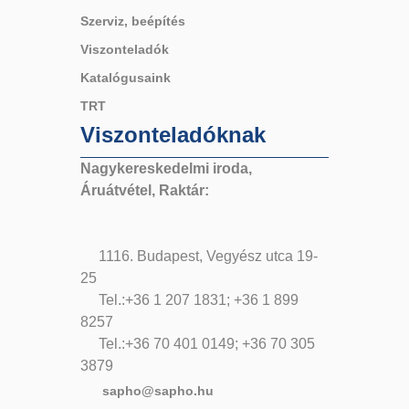
Szerviz, beépítés
Viszonteladók
Katalógusaink
TRT
Viszonteladóknak
Nagykereskedelmi iroda,
Áruátvétel, Raktár:
1116. Budapest, Vegyész utca 19-
25
Tel.:+36 1 207 1831; +36 1 899
8257
Tel.:+36 70 401 0149; +36 70 305
3879
sapho@sapho.hu