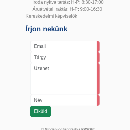
Iroda nyitva tartás: H-P: 8:30-17:00
Áruátvétel, raktár: H-P: 9:00-16:30
Kereskedelmi képviselők
Írjon nekünk
© Minden jog fenntartva PPSOFT