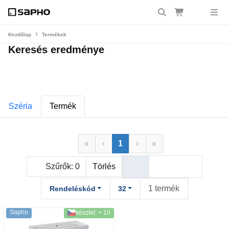
Kezdőlap
Termékek
Keresés eredménye
Széria
Termék
«
‹
1
›
»
Szűrők:
0
Törlés
1 termék
Rendeléskód
32
Sapho
készlet: > 10