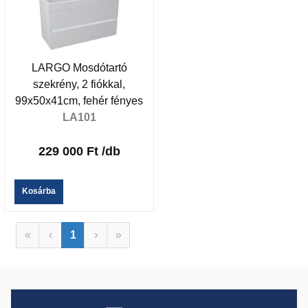
LARGO Mosdótartó
szekrény, 2 fiókkal,
99x50x41cm, fehér fényes
LA101
229 000 Ft
/db
Kosárba
«
‹
1
›
»