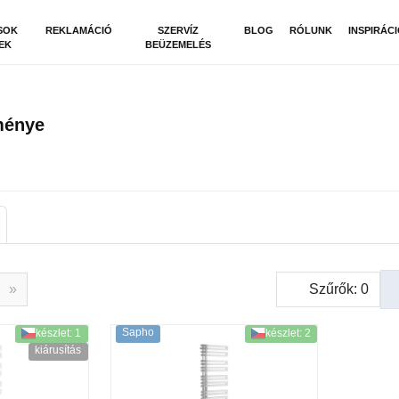
SOK
REKLAMÁCIÓ
SZERVÍZ
BLOG
RÓLUNK
INSPIRÁC
EK
BEÜZEMELÉS
ménye
»
Szűrők:
0
Sapho
készlet: 1
készlet: 2
kiárusítás