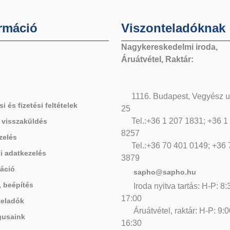
rmáció
Viszonteladóknak
Nagykereskedelmi iroda,
Áruátvétel, Raktár:
1116. Budapest, Vegyész u
si és fizetési feltételek
25
Tel.:+36 1 207 1831; +36 1
 visszaküldés
8257
zelés
Tel.:+36 70 401 0149; +36
i adatkezelés
3879
áció
sapho@sapho.hu
, beépítés
Iroda nyitva tartás: H-P: 8:
17:00
teladók
Áruátvétel, raktár: H-P: 9:0
gusaink
16:30