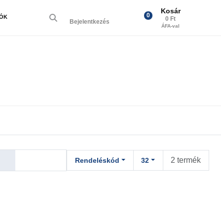
Kosár
0
IÓK
0 Ft
Bejelentkezés
ÁFA-val
2 termék
Rendeléskód
32