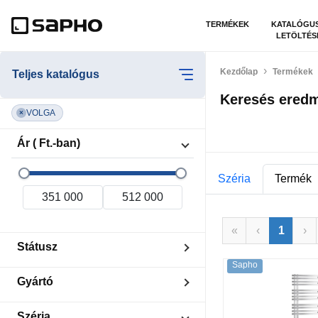
TERMÉKEK
KATALÓGU
LETÖLTÉS
Kezdőlap
Termékek
Teljes katalógus
Keresés ered
VOLGA
×
Ár ( Ft.-ban)
Széria
Termék
«
‹
1
›
Státusz
Sapho
Készleten
Gyártó
Kiárusítás
Sapho
Széria