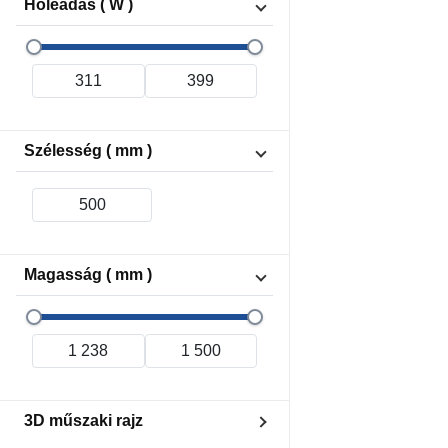
Hőleadás ( W )
Szélesség ( mm )
Magasság ( mm )
3D műszaki rajz