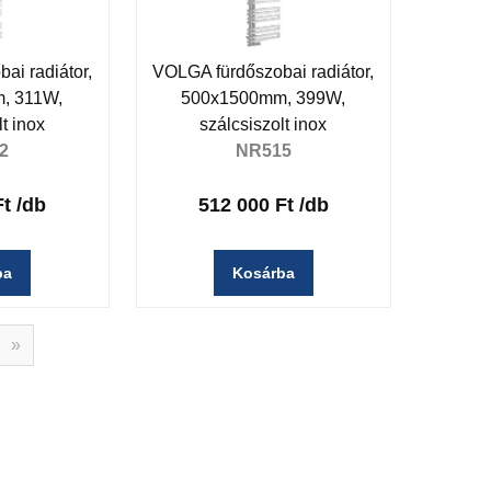
ai radiátor,
VOLGA fürdőszobai radiátor,
, 311W,
500x1500mm, 399W,
t inox
szálcsiszolt inox
2
NR515
Ft
/db
512 000 Ft
/db
ba
Kosárba
»