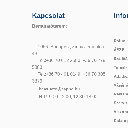
Kapcsolat
Info
Bemutatóterem:
Rólunk
1066. Budapest, Zichy Jenő utca
ÁSZF
48
Szállítá
Tel.:+36 70 612 2580; +36 70 779
5383
Termék
Tel.:+36 70 401 0149; +36 70 305
Adatke
3879
Vásárló
bemutato@sapho.hu
Reklam
H-P: 9:00-12:00; 12:30-18:00
Szerviz
Viszon
Kataló