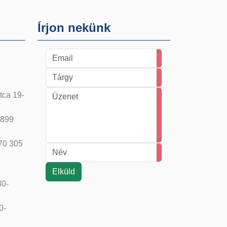
Írjon nekünk
tca 19-
 899
 70 305
30-
0-