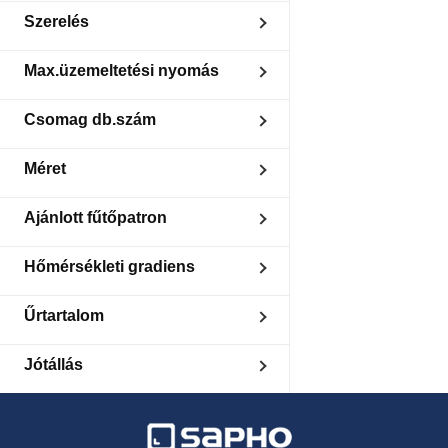
Van
Szerelés
180°-ban elforgatható
Max.üzemeltetési nyomás
4
Csomag db.szám
1
Méret
500x1238 mm
Ajánlott fűtőpatron
500x1500 mm
300
Hőmérsékleti gradiens
400
75/65/20 °C
Űrtartalom
5.1
Jótállás
6.41
2 év