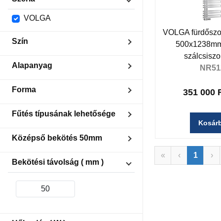
VOLGA
VOLGA fürdőszob
Szín
500x1238mm
szálcsiszol
Szálcsiszolt acél
Alapanyag
NR51
Inox
Forma
351 000 
E-forma
Fűtés típusának lehetősége
Kosár
Elektromos fűtés
Középső bekötés 50mm
Kombinált fűtés -
Elektromos/Központi
«
‹
1
›
Aszimmetrikus ( oldalra )
Bekötési távolság ( mm )
Központi fűtés