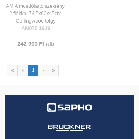
AMIA mosdótartó szekrény,
2 fiókkal 74,5x60x45cm,
Collingwood tölgy
AM075-1919
242 000 Ft
/db
«
‹
1
›
»