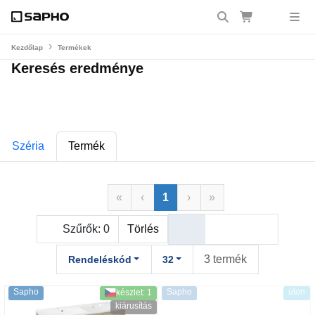
Kezdőlap
Termékek
Keresés eredménye
Széria
Termék
«
‹
1
›
»
Szűrők:
0
Törlés
3 termék
Rendeléskód
32
Sapho
Sapho
úton
készlet: 1
kiárusítás