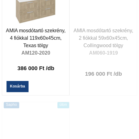
AMIA mosdótartó szekrény,
AMIA mosdótartó szekrény,
4 fiókkal 119x60x45cm,
2 fiókkal 59x60x45cm,
Texas tölgy
Collingwood tölgy
AM120-2020
AM060-1919
386 000 Ft
/db
196 000 Ft
/db
Kosárba
Sapho
úton