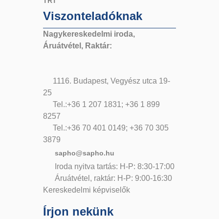
TRT
Viszonteladóknak
Nagykereskedelmi iroda,
Áruátvétel, Raktár:
1116. Budapest, Vegyész utca 19-
25
Tel.:+36 1 207 1831; +36 1 899
8257
Tel.:+36 70 401 0149; +36 70 305
3879
sapho@sapho.hu
Iroda nyitva tartás: H-P: 8:30-17:00
Áruátvétel, raktár: H-P: 9:00-16:30
Kereskedelmi képviselők
Írjon nekünk