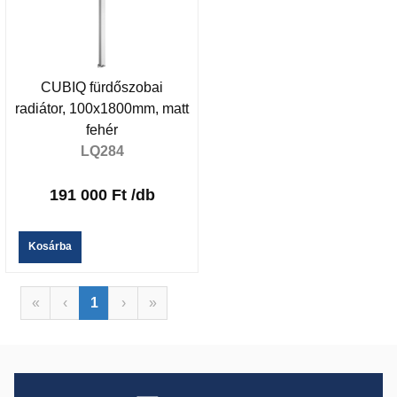
CUBIQ fürdőszobai
radiátor, 100x1800mm, matt
fehér
LQ284
191 000 Ft
/db
Kosárba
«
‹
1
›
»