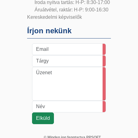
Iroda nyitva tartás: H-P: 8:30-17:00
Áruátvétel, raktár: H-P: 9:00-16:30
Kereskedelmi képviselők
Írjon nekünk
© Minden jog fenntartva PPSOFT