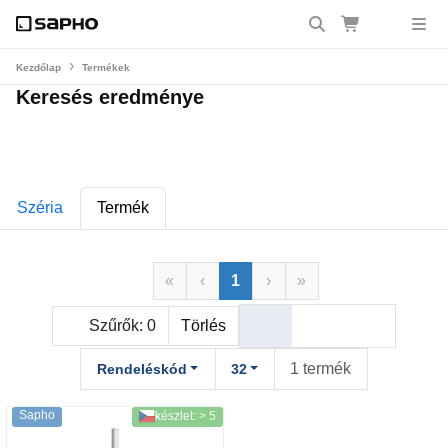
Kezdőlap
Termékek
Keresés eredménye
Széria
Termék
«
‹
1
›
»
Szűrők:
0
Törlés
1 termék
Rendeléskód
32
Sapho
készlet: > 5