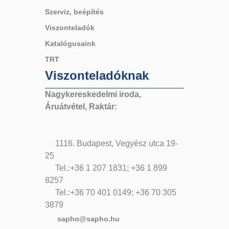
Szerviz, beépítés
Viszonteladók
Katalógusaink
TRT
Viszonteladóknak
Nagykereskedelmi iroda,
Áruátvétel, Raktár:
1116. Budapest, Vegyész utca 19-
25
Tel.:+36 1 207 1831; +36 1 899
8257
Tel.:+36 70 401 0149; +36 70 305
3879
sapho@sapho.hu