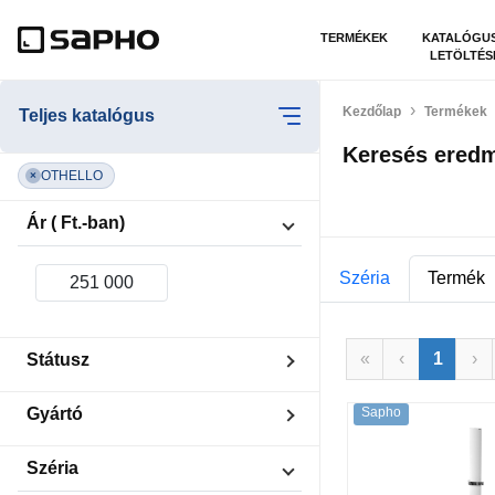
TERMÉKEK
KATALÓGU
LETÖLTÉS
Kezdőlap
Termékek
Teljes katalógus
Keresés ered
OTHELLO
×
Ár ( Ft.-ban)
Széria
Termék
«
‹
1
›
Státusz
Készleten
Gyártó
Sapho
Kiárusítás
Ridea
Széria