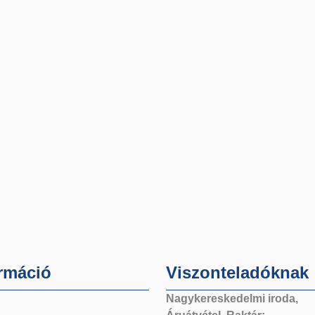
rmáció
Viszonteladóknak
Nagykereskedelmi iroda,