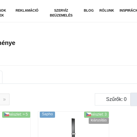
SOK
REKLAMÁCIÓ
SZERVÍZ
BLOG
RÓLUNK
INSPIRÁC
EK
BEÜZEMELÉS
ménye
»
Szűrők:
0
Sapho
készlet: > 5
készlet: 3
kiárusítás