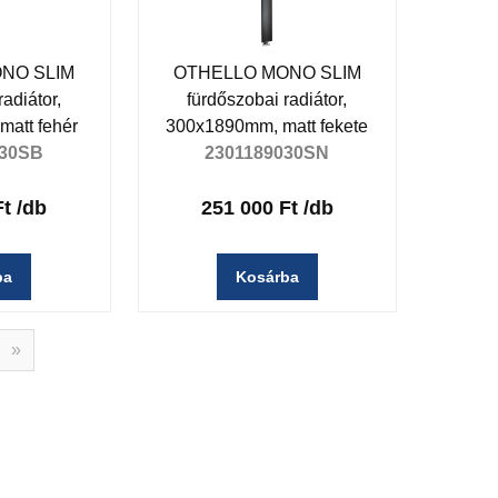
NO SLIM
OTHELLO MONO SLIM
adiátor,
fürdőszobai radiátor,
att fehér
300x1890mm, matt fekete
030SB
2301189030SN
Ft
/db
251 000 Ft
/db
ba
Kosárba
»