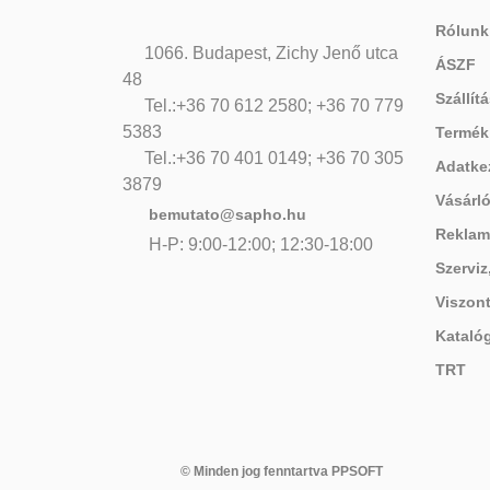
Rólunk
1066. Budapest, Zichy Jenő utca
ÁSZF
48
Szállítá
Tel.:+36 70 612 2580; +36 70 779
5383
Termék
Tel.:+36 70 401 0149; +36 70 305
Adatke
3879
Vásárló
bemutato@sapho.hu
Reklam
H-P: 9:00-12:00; 12:30-18:00
Szerviz
Viszon
Kataló
TRT
© Minden jog fenntartva PPSOFT