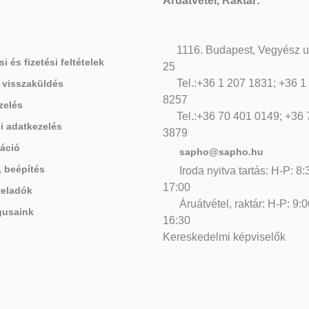
Áruátvétel, Raktár:
1116. Budapest, Vegyész u
si és fizetési feltételek
25
Tel.:+36 1 207 1831; +36 1
 visszaküldés
8257
zelés
Tel.:+36 70 401 0149; +36
i adatkezelés
3879
áció
sapho@sapho.hu
, beépítés
Iroda nyitva tartás: H-P: 8:
17:00
teladók
Áruátvétel, raktár: H-P: 9:0
gusaink
16:30
Kereskedelmi képviselők