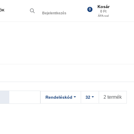
Kosár
0
IÓK
0 Ft
Bejelentkezés
ÁFA-val
2 termék
Rendeléskód
32