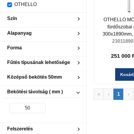
OTHELLO
Szín
OTHELLO MO
fürdőszobai r
Fehér matt
Alapanyag
300x1890mm, m
Fekete matt
2301189
Aluminium
Forma
251 000 
Tábla
Fűtés típusának lehetősége
Központi fűtés
Kosár
Középső bekötés 50mm
Szimmetrikus (középen)
Bekötési távolság ( mm )
«
‹
1
›
Felszerelés