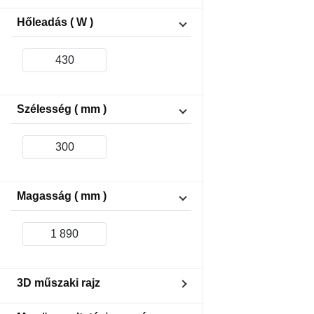
Towel holder: included
Hőleadás ( W )
Szélesség ( mm )
Magasság ( mm )
3D műszaki rajz
Van