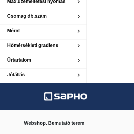
Max.üzemeltetési nyomás
16
Csomag db.szám
1
Méret
300x1890 mm
Hőmérsékleti gradiens
75/65/20 °C
Űrtartalom
0.9
Jótállás
2 év
Webshop, Bemutató terem