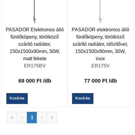
PASADOR Elektromos álló
PASADOR elektromos álló
fürdőköpeny, törölköző
fürdőköpeny, törölköző
szárító radiátor,
szárító radiátor, időzítővel,
150x1500x90mm, 30W,
150x1500x90mm, 30W,
matt fekete
inox
ER175BV
ER175V
69 000 Ft
/db
77 000 Ft
/db
Kosárba
Kosárba
«
‹
1
›
»