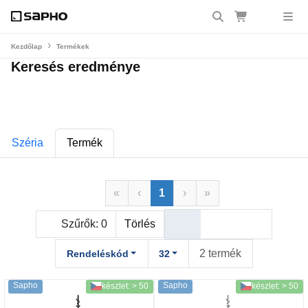
Kezdőlap
Termékek
Keresés eredménye
Széria
Termék
«
‹
1
›
»
Szűrők:
0
Törlés
2 termék
Rendeléskód
32
Sapho
Sapho
készlet: > 50
készlet: > 50