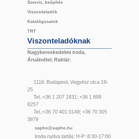
Szerviz, beépítés
Viszonteladók
Katalógusaink
TRT
Viszonteladóknak
Nagykereskedelmi iroda,
Áruátvétel, Raktár:
1116. Budapest, Vegyész utca 19-
25
Tel.:+36 1 207 1831; +36 1 899
8257
Tel.:+36 70 401 0149; +36 70 305
3879
sapho@sapho.hu
Iroda nyitva tartás: H-P: 8:30-17:00