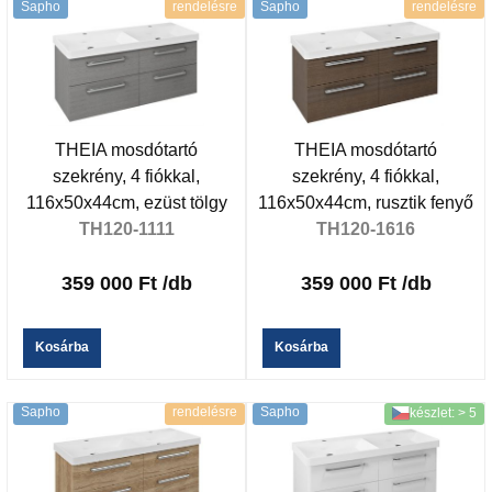
Sapho
rendelésre
Sapho
rendelésre
THEIA mosdótartó
THEIA mosdótartó
szekrény, 4 fiókkal,
szekrény, 4 fiókkal,
116x50x44cm, ezüst tölgy
116x50x44cm, rusztik fenyő
TH120-1111
TH120-1616
359 000 Ft
/db
359 000 Ft
/db
Kosárba
Kosárba
Sapho
rendelésre
Sapho
készlet: > 5