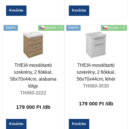
Kosárba
Kosárba
Sapho
Sapho
készlet: > 5
készlet: > 5
THEIA mosdótartó
THEIA mosdótartó
szekrény, 2 fiókkal,
szekrény, 2 fiókkal,
56x70x44cm, alabama
56x70x44cm, fehér
tölgy
TH060-3030
TH060-2222
179 000 Ft
/db
179 000 Ft
/db
Kosárba
Kosárba