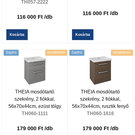
TH057-2222
116 000 Ft
/db
116 000 Ft
/db
Kosárba
Kosárba
Sapho
rendelésre
Sapho
rendelésre
THEIA mosdótartó
THEIA mosdótartó
szekrény, 2 fiókkal,
szekrény, 2 fiókkal,
56x70x44cm, ezüst tölgy
56x70x44cm, rusztik fenyő
TH060-1111
TH060-1616
179 000 Ft
/db
179 000 Ft
/db