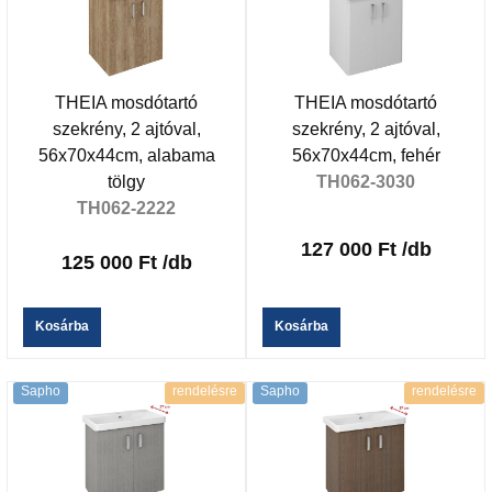
THEIA mosdótartó
THEIA mosdótartó
szekrény, 2 ajtóval,
szekrény, 2 ajtóval,
56x70x44cm, alabama
56x70x44cm, fehér
tölgy
TH062-3030
TH062-2222
127 000 Ft
/db
125 000 Ft
/db
Kosárba
Kosárba
Sapho
rendelésre
Sapho
rendelésre