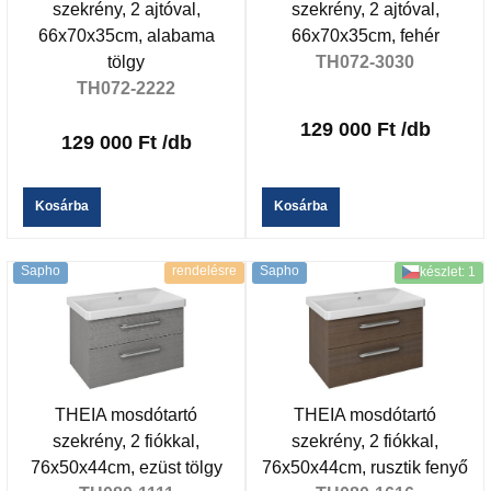
szekrény, 2 ajtóval,
szekrény, 2 ajtóval,
66x70x35cm, alabama
66x70x35cm, fehér
tölgy
TH072-3030
TH072-2222
129 000 Ft
/db
129 000 Ft
/db
Kosárba
Kosárba
Sapho
rendelésre
Sapho
készlet: 1
THEIA mosdótartó
THEIA mosdótartó
szekrény, 2 fiókkal,
szekrény, 2 fiókkal,
76x50x44cm, ezüst tölgy
76x50x44cm, rusztik fenyő