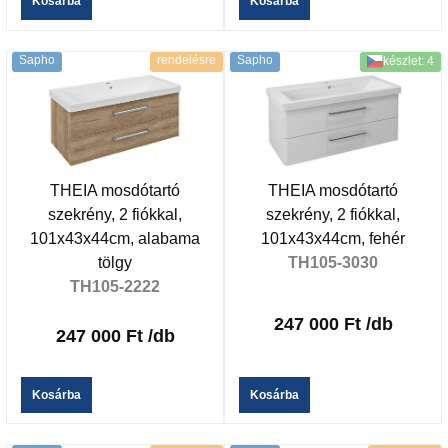
Kosárba
Kosárba
Sapho
rendelésre
Sapho
készlet: 4
THEIA mosdótartó
THEIA mosdótartó
szekrény, 2 fiókkal,
szekrény, 2 fiókkal,
101x43x44cm, alabama
101x43x44cm, fehér
tölgy
TH105-3030
TH105-2222
247 000 Ft
/db
247 000 Ft
/db
Kosárba
Kosárba