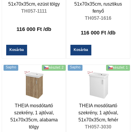
51x70x35cm, ezüst tölgy
51x70x35cm, rusztikus
TH057-1111
fenyő
TH057-1616
116 000 Ft
/db
116 000 Ft
/db
Kosárba
Kosárba
Sapho
Sapho
készlet: 2
készlet: 1
THEIA mosdótartó
THEIA mosdótartó
szekrény, 1 ajtóval,
szekrény, 1 ajtóval,
51x70x35cm, alabama
51x70x35cm, fehér
tölgy
TH057-3030