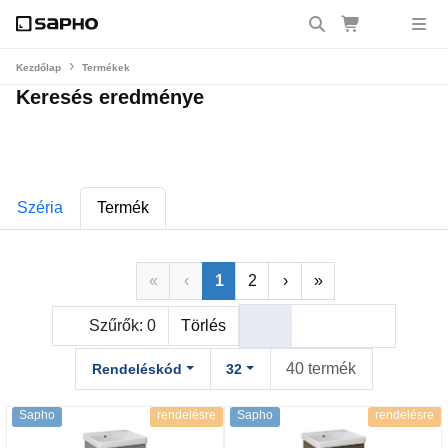
Kezdőlap
Termékek
Keresés eredménye
Széria
Termék
«
‹
1
2
›
»
Szűrők:
0
Törlés
40 termék
Rendeléskód
32
Sapho
rendelésre
Sapho
rendelésre