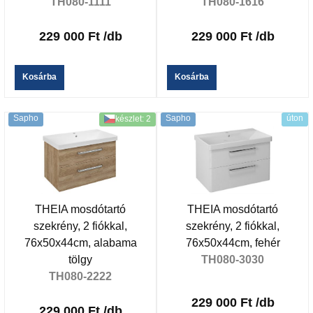
TH080-1111
TH080-1616
229 000 Ft
/db
229 000 Ft
/db
Kosárba
Kosárba
Sapho
Sapho
úton
készlet: 2
THEIA mosdótartó
THEIA mosdótartó
szekrény, 2 fiókkal,
szekrény, 2 fiókkal,
76x50x44cm, alabama
76x50x44cm, fehér
tölgy
TH080-3030
TH080-2222
229 000 Ft
/db
229 000 Ft
/db