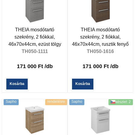
THEIA mosdótartó
THEIA mosdótartó
szekrény, 2 fiókkal,
szekrény, 2 fiókkal,
46x70x44cm, ezüst tölgy
46x70x44cm, rusztik fenyő
TH050-1111
TH050-1616
171 000 Ft
/db
171 000 Ft
/db
Kosárba
Kosárba
Sapho
rendelésre
Sapho
készlet: 2