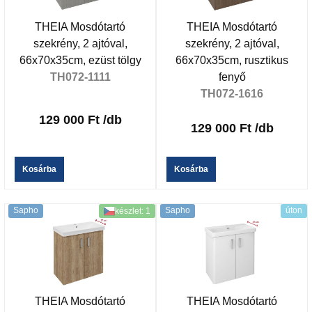
THEIA Mosdótartó
THEIA Mosdótartó
szekrény, 2 ajtóval,
szekrény, 2 ajtóval,
66x70x35cm, ezüst tölgy
66x70x35cm, rusztikus
TH072-1111
fenyő
TH072-1616
129 000 Ft
/db
129 000 Ft
/db
Kosárba
Kosárba
Sapho
Sapho
úton
készlet: 1
THEIA Mosdótartó
THEIA Mosdótartó