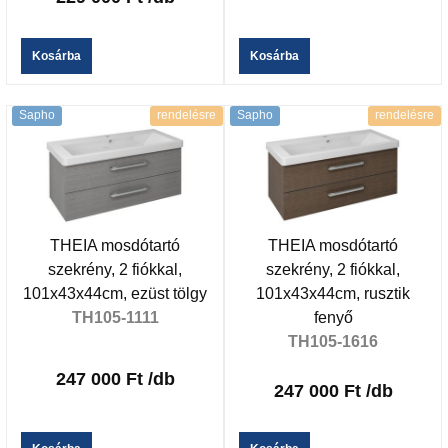
Kosárba
Kosárba
Sapho
rendelésre
Sapho
rendelésre
THEIA mosdótartó
THEIA mosdótartó
szekrény, 2 fiókkal,
szekrény, 2 fiókkal,
101x43x44cm, ezüst tölgy
101x43x44cm, rusztik
TH105-1111
fenyő
TH105-1616
247 000 Ft
/db
247 000 Ft
/db