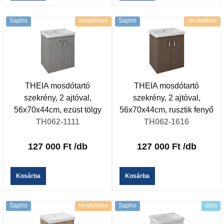
Sapho
rendelésre
Sapho
rendelésre
THEIA mosdótartó
THEIA mosdótartó
szekrény, 2 ajtóval,
szekrény, 2 ajtóval,
56x70x44cm, ezüst tölgy
56x70x44cm, rusztik fenyő
TH062-1111
TH062-1616
127 000 Ft
/db
127 000 Ft
/db
Kosárba
Kosárba
Sapho
rendelésre
Sapho
úton