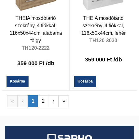
THEIA mosdótartó
THEIA mosdótartó
szekrény, 4 fiókkal,
szekrény, 4 fiókkal,
116x50x44cm, alabama
116x50x44cm, fehér
tölgy
TH120-3030
TH120-2222
359 000 Ft
/db
359 000 Ft
/db
Kosárba
Kosárba
«
‹
1
2
›
»