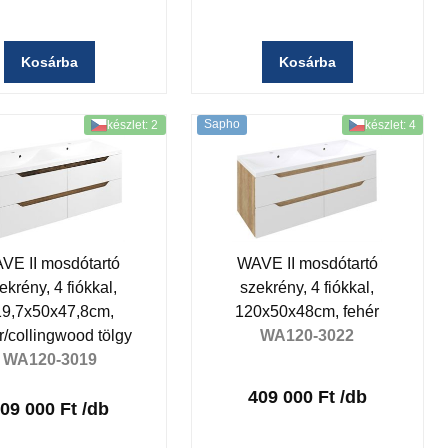
Kosárba
Kosárba
Sapho
készlet: 2
készlet: 4
VE II mosdótartó
WAVE II mosdótartó
ekrény, 4 fiókkal,
szekrény, 4 fiókkal,
19,7x50x47,8cm,
120x50x48cm, fehér
r/collingwood tölgy
WA120-3022
WA120-3019
409 000 Ft
/db
09 000 Ft
/db