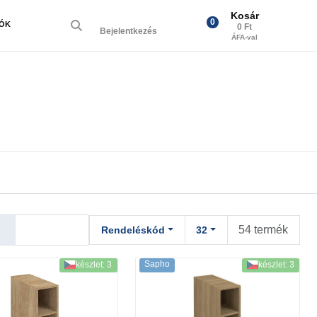
Kosár
0
IÓK
0 Ft
Bejelentkezés
ÁFA-val
54 termék
Rendeléskód
32
Sapho
készlet: 3
készlet: 3