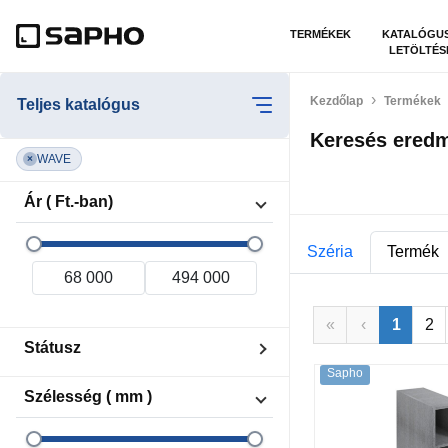
TERMÉKEK
KATALÓGU
LETÖLTÉS
Kezdőlap
Termékek
Teljes katalógus
Keresés ered
WAVE
×
Ár ( Ft.-ban)
Széria
Termék
«
‹
1
2
Státusz
Sapho
Készleten
Szélesség ( mm )
Rendelésre