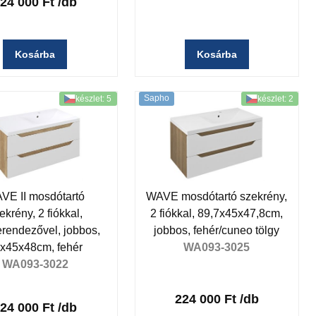
24 000 Ft
/db
Kosárba
Kosárba
Sapho
készlet: 5
készlet: 2
VE II mosdótartó
WAVE mosdótartó szekrény,
ekrény, 2 fiókkal,
2 fiókkal, 89,7x45x47,8cm,
erendezővel, jobbos,
jobbos, fehér/cuneo tölgy
x45x48cm, fehér
WA093-3025
WA093-3022
224 000 Ft
/db
24 000 Ft
/db