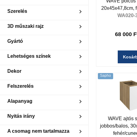
WAVE polcos 
Szürke
20x45x47,8cm, f
Duplamosdó
Szerelés
Mosdó
WA020-
Fali
3D műszaki rajz
68 000 F
Van
Gyártó
Sapho
Lehetséges színek
Kosár
Színminták szerint választható
Dekor
Sapho
Alabama tölgy
Felszerelés
Collingwood tölgy
Ezüst tölgy
Handleless opening
Alapanyag
Tölgy cuneo
Laundry basket: additional
equipment
MDF/laminált
Nyitás irány
Silent and soft closing
WAVE ajtós s
Slowing hinges
jobbos/balos, 3
Univerzális
A csomag nem tartalmazza
fehér/cune