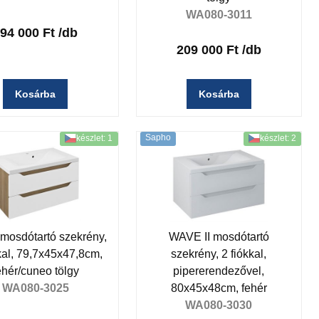
WA080-3011
94 000 Ft
/db
209 000 Ft
/db
Kosárba
Kosárba
Sapho
készlet: 1
készlet: 2
osdótartó szekrény,
WAVE II mosdótartó
kal, 79,7x45x47,8cm,
szekrény, 2 fiókkal,
ehér/cuneo tölgy
pipererendezővel,
WA080-3025
80x45x48cm, fehér
WA080-3030