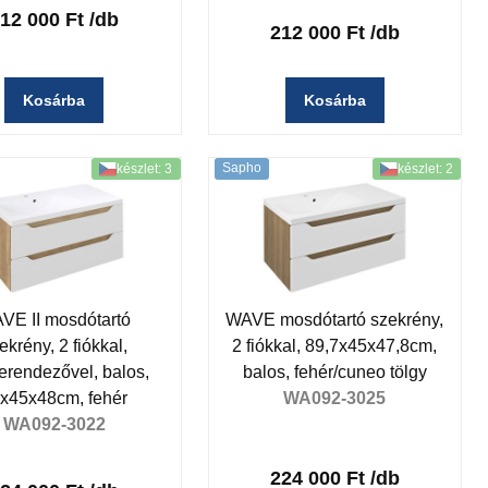
12 000 Ft
/db
212 000 Ft
/db
Kosárba
Kosárba
Sapho
készlet: 3
készlet: 2
VE II mosdótartó
WAVE mosdótartó szekrény,
ekrény, 2 fiókkal,
2 fiókkal, 89,7x45x47,8cm,
erendezővel, balos,
balos, fehér/cuneo tölgy
x45x48cm, fehér
WA092-3025
WA092-3022
224 000 Ft
/db