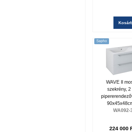
Kosár
Sapho
WAVE II mos
szekrény, 2 
pipererendezőv
90x45x48cm
WA092-
224 000 