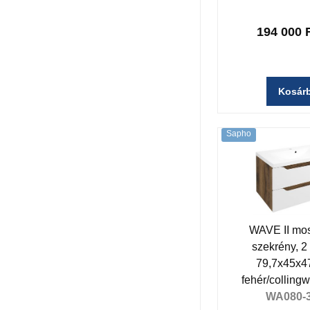
194 000 
Kosár
Sapho
WAVE II mos
szekrény, 2 
79,7x45x4
fehér/colling
WA080-