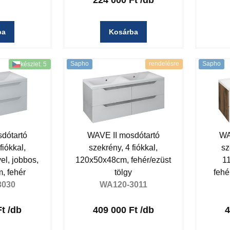
224 000 Ft
/db
ba
Kosárba
Sapho
rendelésre
Sapho
készlet: 5
dótartó
WAVE II mosdótartó
WA
fiókkal,
szekrény, 4 fiókkal,
sz
el, jobbos,
120x50x48cm, fehér/ezüst
1
, fehér
tölgy
fehé
3030
WA120-3011
Ft
/db
409 000 Ft
/db
4