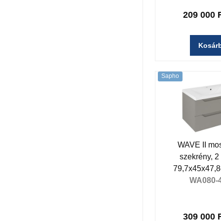
209 000 
Kosár
Sapho
WAVE II mos
szekrény, 2 
79,7x45x47,8
WA080-
309 000 