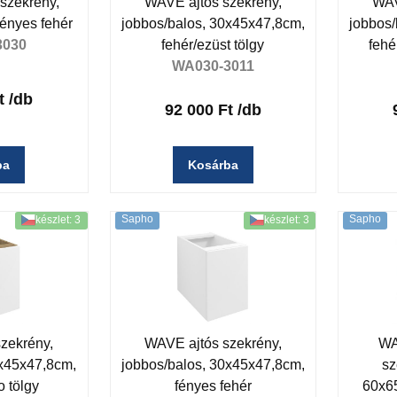
szekrény,
WAVE ajtós szekrény,
WAV
ényes fehér
jobbos/balos, 30x45x47,8cm,
jobbos/
3030
fehér/ezüst tölgy
fehé
WA030-3011
t
/db
92 000 Ft
/db
ba
Kosárba
Sapho
Sapho
készlet: 3
készlet: 3
zekrény,
WAVE ajtós szekrény,
WA
0x45x47,8cm,
jobbos/balos, 30x45x47,8cm,
sz
o tölgy
fényes fehér
60x65