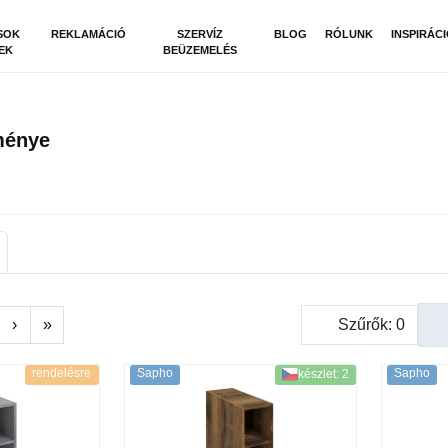
SOK
REKLAMÁCIÓ
SZERVÍZ
BLOG
RÓLUNK
INSPIRÁC
EK
BEÜZEMELÉS
ménye
›
»
Szűrők:
0
rendelésre
Sapho
Sapho
készlet: 2