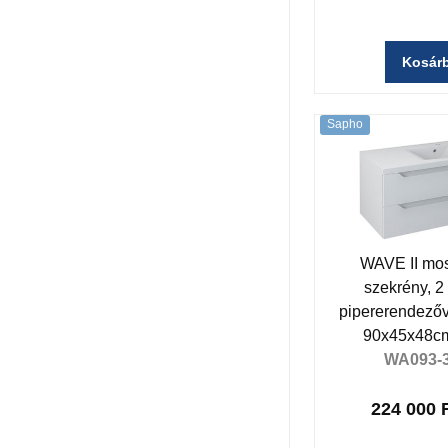
Kosár
Sapho
WAVE II mos
szekrény, 2 
pipererendezőv
90x45x48cm
WA093-
224 000 