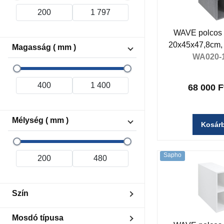
WAVE polcos 
20x45x47,8cm, 
Magasság ( mm )
WA020-
68 000 F
Mélység ( mm )
Kosár
Sapho
Szín
Barna
Mosdó típusa
Fehér