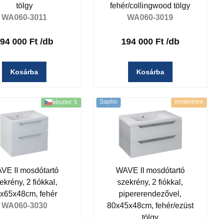
tölgy
fehér/collingwood tölgy
WA060-3011
WA060-3019
94 000 Ft
/db
194 000 Ft
/db
Kosárba
Kosárba
Sapho
rendelésre
készlet: 5
VE II mosdótartó
WAVE II mosdótartó
ekrény, 2 fiókkal,
szekrény, 2 fiókkal,
x65x48cm, fehér
pipererendezővel,
WA060-3030
80x45x48cm, fehér/ezüst
tölgy