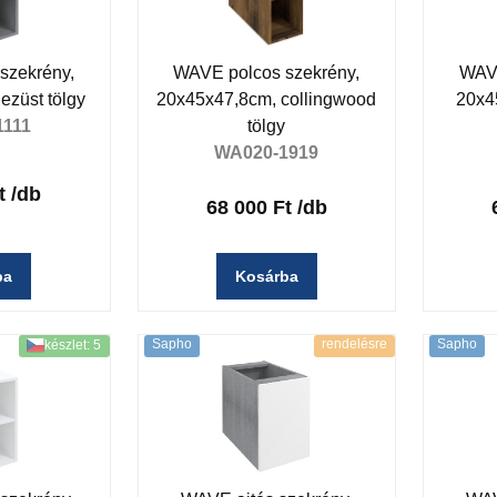
szekrény,
WAVE polcos szekrény,
WAVE
ezüst tölgy
20x45x47,8cm, collingwood
20x4
1111
tölgy
WA020-1919
t
/db
68 000 Ft
/db
ba
Kosárba
Sapho
rendelésre
Sapho
készlet: 5