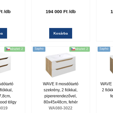
Ft
/db
194 000 Ft
/db
1
ba
Kosárba
Sapho
Sapho
készlet: 2
készlet: 2
dótartó
WAVE II mosdótartó
WAVE m
fiókkal,
szekrény, 2 fiókkal,
2 fiók
7,8cm,
pipererendezővel,
f
wood tölgy
80x45x48cm, fehér
3019
WA080-3022