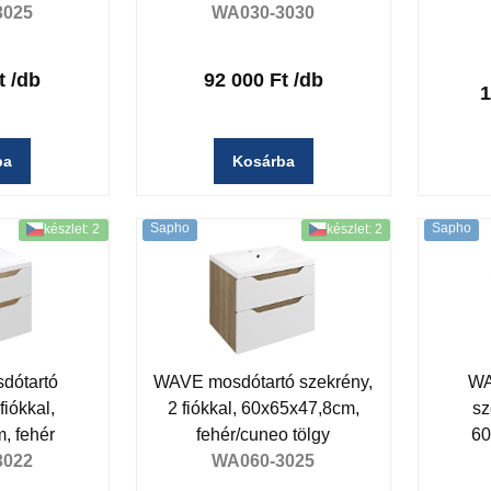
3025
WA030-3030
t
/db
92 000 Ft
/db
1
ba
Kosárba
Sapho
Sapho
készlet: 2
készlet: 2
dótartó
WAVE mosdótartó szekrény,
WA
fiókkal,
2 fiókkal, 60x65x47,8cm,
sz
, fehér
fehér/cuneo tölgy
60
3022
WA060-3025