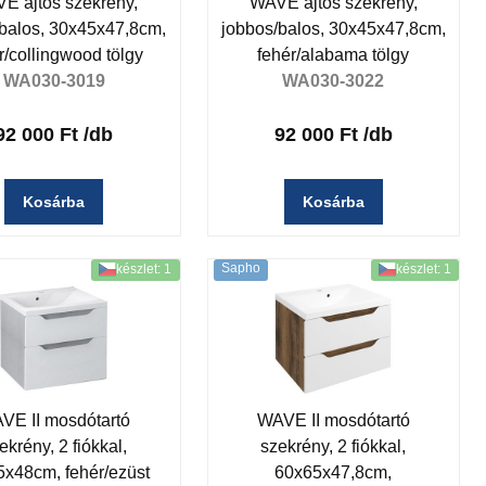
E ajtós szekrény,
WAVE ajtós szekrény,
balos, 30x45x47,8cm,
jobbos/balos, 30x45x47,8cm,
r/collingwood tölgy
fehér/alabama tölgy
WA030-3019
WA030-3022
92 000 Ft
/db
92 000 Ft
/db
Kosárba
Kosárba
Sapho
készlet: 1
készlet: 1
VE II mosdótartó
WAVE II mosdótartó
ekrény, 2 fiókkal,
szekrény, 2 fiókkal,
x48cm, fehér/ezüst
60x65x47,8cm,