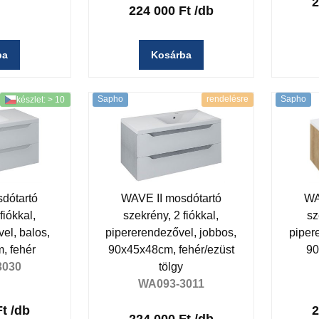
2
224 000 Ft
/db
ba
Kosárba
Sapho
rendelésre
Sapho
készlet: > 10
dótartó
WAVE II mosdótartó
WA
fiókkal,
szekrény, 2 fiókkal,
sz
el, balos,
pipererendezővel, jobbos,
piper
, fehér
90x45x48cm, fehér/ezüst
90
3030
tölgy
WA093-3011
Ft
/db
2