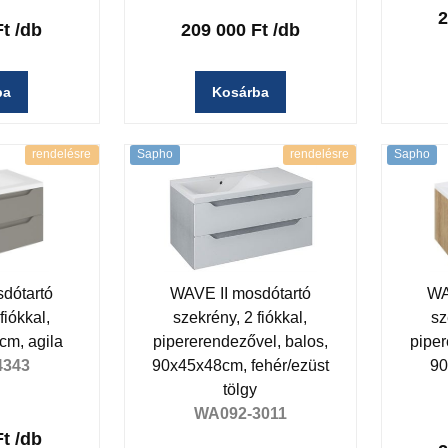
2
Ft
/db
209 000 Ft
/db
ba
Kosárba
rendelésre
Sapho
rendelésre
Sapho
dótartó
WAVE II mosdótartó
WA
fiókkal,
szekrény, 2 fiókkal,
sz
cm, agila
pipererendezővel, balos,
piper
4343
90x45x48cm, fehér/ezüst
90
tölgy
WA092-3011
Ft
/db