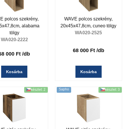
 polcos szekrény,
WAVE polcos szekrény,
5x47,8cm, alabama
20x45x47,8cm, cuneo tölgy
tölgy
WA020-2525
WA020-2222
68 000 Ft
/db
68 000 Ft
/db
Kosárba
Kosárba
Sapho
készlet: 2
készlet: 3