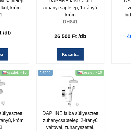
ycsaptelep
DAPHNE falsík alatti
DAP
lkül, króm
zuhanycsaptelep, 1-irányú,
z
1
króm
bi
DH841
t
/db
26 500 Ft
/db
4
ba
Kosárba
Sapho
készlet: > 10
készlet: > 10
llyesztett
DAPHNE falba süllyesztett
irányú, króm
zuhanycsaptelep, 2-irányú
3
váltóval, zuhanyszettel,