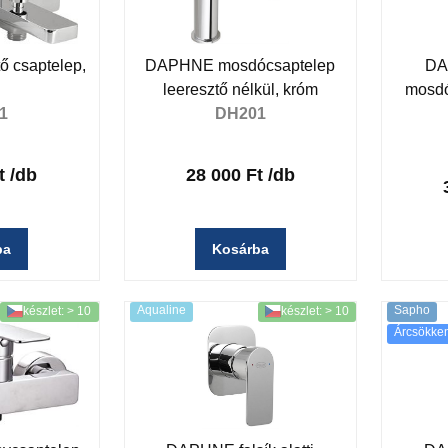
 csaptelep,
DAPHNE mosdócsaptelep
DA
m
leeresztő nélkül, króm
mosdó
1
DH201
t
/db
28 000 Ft
/db
ba
Kosárba
Aqualine
Sapho
készlet: > 10
készlet: > 10
Árcsökke