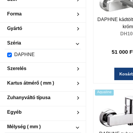
Fekete matt
Forma
Króm
DAPHNE kádtöltő
Kerek
kró
Gyártó
DH10
Aqualine
Széria
51 000 F
DAPHNE
Szerelés
Kosár
Álló/térbe
Kartus átmérő ( mm )
Falbaépített
Fali 150 mm
Aqualine
25
Zuhanyváltó típusa
35
Húzós (nyomásra)
Egyéb
Nyomásra reteszel
1 utas
Mélység ( mm )
2 utas