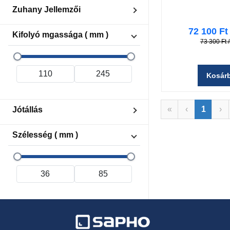
Diameter 22 mm
Zuhany Jellemzői
Eső
72 100 Ft
Kifolyó mgassága ( mm )
Masszázs
73 300 Ft
Pára
Kosár
«
‹
1
›
Jótállás
2 év
Szélesség ( mm )
4 év