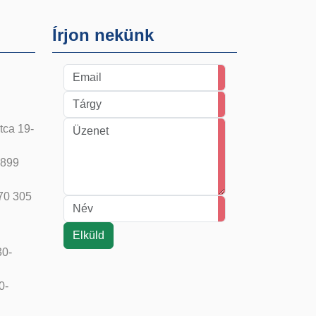
Írjon nekünk
tca 19-
 899
 70 305
30-
0-