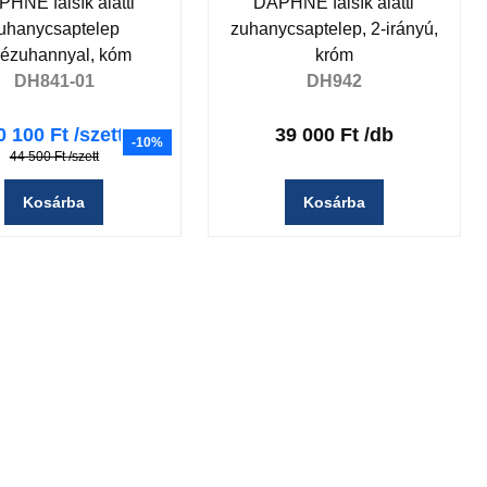
HNE falsík alatti
DAPHNE falsík alatti
uhanycsaptelep
zuhanycsaptelep, 2-irányú,
dézuhannyal, kóm
króm
DH841-01
DH942
0 100 Ft
/szett
39 000 Ft
/db
-10%
44 500 Ft
/szett
Kosárba
Kosárba