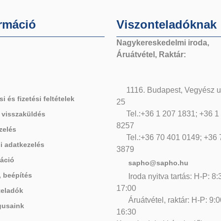
rmáció
Viszonteladóknak
Nagykereskedelmi iroda,
Áruátvétel, Raktár:
1116. Budapest, Vegyész u
si és fizetési feltételek
25
Tel.:+36 1 207 1831; +36 1
 visszaküldés
8257
zelés
Tel.:+36 70 401 0149; +36
i adatkezelés
3879
áció
sapho@sapho.hu
, beépítés
Iroda nyitva tartás: H-P: 8:
17:00
teladók
Áruátvétel, raktár: H-P: 9:0
gusaink
16:30