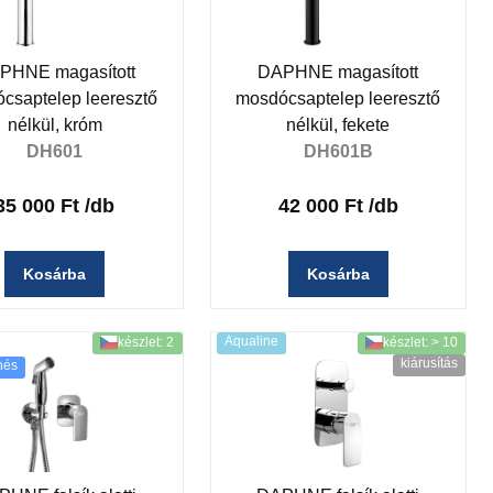
PHNE magasított
DAPHNE magasított
csaptelep leeresztő
mosdócsaptelep leeresztő
nélkül, króm
nélkül, fekete
DH601
DH601B
35 000 Ft
/db
42 000 Ft
/db
Kosárba
Kosárba
Aqualine
készlet: 2
készlet: > 10
kiárusítás
nés