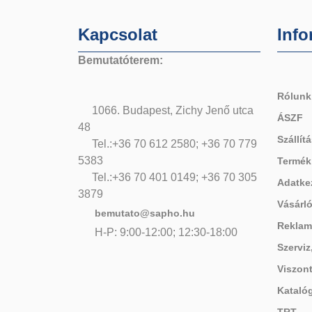
Kapcsolat
Info
Bemutatóterem:
Rólunk
1066. Budapest, Zichy Jenő utca
ÁSZF
48
Szállítá
Tel.:+36 70 612 2580; +36 70 779
5383
Termék
Tel.:+36 70 401 0149; +36 70 305
Adatke
3879
Vásárló
bemutato@sapho.hu
Reklam
H-P: 9:00-12:00; 12:30-18:00
Szerviz
Viszon
Kataló