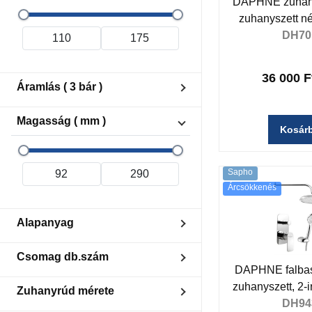
DAPHNE zuhan
AntiCalc
zuhanyszett né
DH70
36 000 F
Áramlás ( 3 bár )
12.9
Magasság ( mm )
18.4
Kosár
21
25.4
4.4
Sapho
8.5
Árcsökkenés
Alapanyag
Sárgaréz
Csomag db.szám
DAPHNE falbasü
1
zuhanyszett, 2-
Zuhanyrúd mérete
4
DH94
5