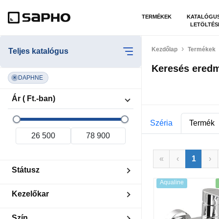
TERMÉKEK
KATALÓGU
LETÖLTÉS
Kezdőlap
Termékek
Teljes katalógus
Keresés ered
DAPHNE
×
Ár ( Ft.-ban)
Széria
Termék
«
‹
1
›
Státusz
Aqualine
Készleten
Kezelőkar
Kiárusítás
Karos
Szín