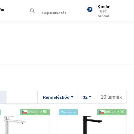
Kosár
0
IÓK
0 Ft
Bejelentkezés
ÁFA-val
10 termék
Rendeléskód
32
Aqualine
készlet: > 50
készlet: > 10