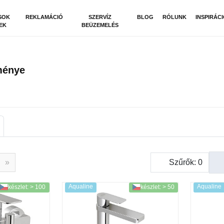
SOK
REKLAMÁCIÓ
SZERVÍZ
BLOG
RÓLUNK
INSPIRÁC
EK
BEÜZEMELÉS
ménye
»
Szűrők:
0
Aqualine
Aqualine
készlet: > 100
készlet: > 50