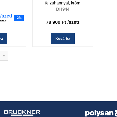
fejzuhannyal, króm
DH944
/szett
-2%
/szett
78 900 Ft
/szett
ba
Kosárba
»