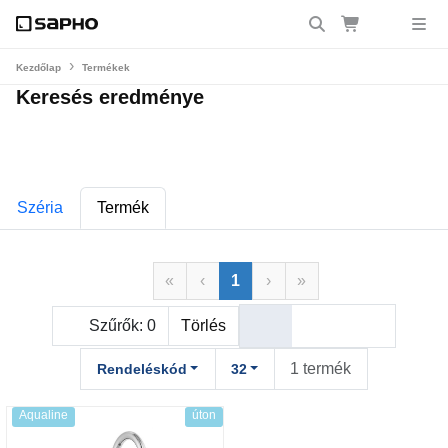
Kezdőlap
Termékek
Keresés eredménye
Széria
Termék
«
‹
1
›
»
Szűrők:
0
Törlés
1 termék
Rendeléskód
32
Aqualine
úton