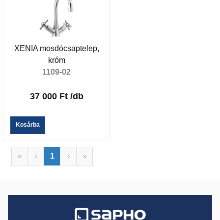
XENIA mosdócsaptelep,
króm
1109-02
37 000 Ft
/db
Kosárba
«
‹
1
›
»