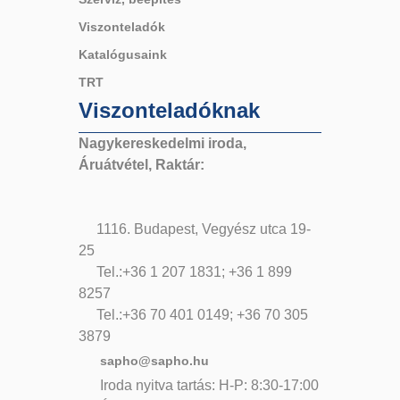
Viszonteladók
Katalógusaink
TRT
Viszonteladóknak
Nagykereskedelmi iroda,
Áruátvétel, Raktár:
1116. Budapest, Vegyész utca 19-
25
Tel.:+36 1 207 1831; +36 1 899
8257
Tel.:+36 70 401 0149; +36 70 305
3879
sapho@sapho.hu
Iroda nyitva tartás: H-P: 8:30-17:00