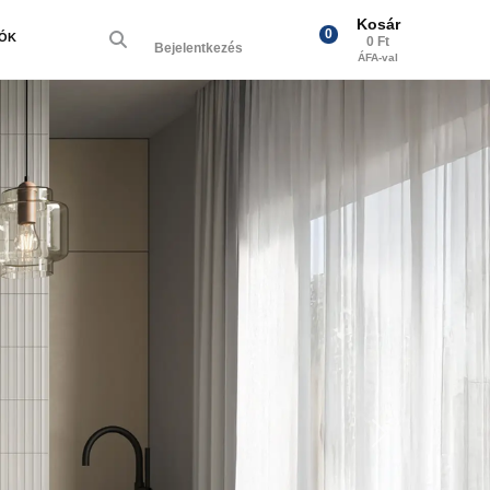
Kosár
0
IÓK
0 Ft
Bejelentkezés
ÁFA-val
Next