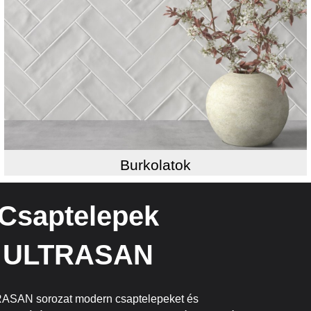
Burkolatok
Csaptelepek
ULTRASAN
ASAN sorozat modern csaptelepeket és