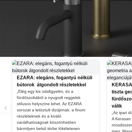
EZARA: elegáns, fogantyú nélküli
bútorok átgondolt részletekkel
KERASAN
„Elég egy kis odafigyelés, és a
tiszta g
fürdőszobából a nyugodt reggelek
fürdőszo
stílusos helyszíne lehet. Az EZARA
‹
válik
sorozat a letisztult dizájnnak, a finom
„Az ipari d
részleteknek és a kiváló
A Kerasan
variálhatóságnak köszönhetően
mosdószeriá
bármilyen belső térbe tökéletesen
meg: Massi