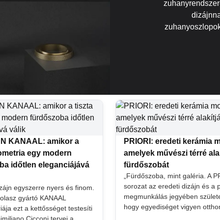
zuhanyrendszere
dizájnnal
zuhanyoszlopok 
 KANAAL: amikor a
PRIORI: eredeti kerámia 
eometria egy modern
amelyek művészi térré alak
ba időtlen eleganciájává
fürdőszobát
„Fürdőszoba, mint galéria. A 
sorozat az eredeti dizájn és a 
izájn egyszerre nyers és finom.
megmunkálás jegyében születe
 olasz gyártó KANAAL
hogy egyediséget vigyen ottho
ja ezt a kettősséget testesíti
miliano Cicconi tervei a