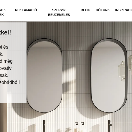
SOK
REKLAMÁCIÓ
SZERVÍZ
BLOG
RÓLUNK
INSPIRÁC
EK
BEÜZEMELÉS
kel!
t és
k,
dd még
ovatív
sak.
zobádból!