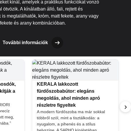
ket kínál, amelyek a praktikus funkciókat vonzó
 ötvözik. A kínálatban álló, fali, rejtett és
is megtalálhatók, króm, matt fekete, arany vagy
fekete és arany kombinációban.
További információk
mosdók,
KERALA lakkozott
ítják a
fürdőszobabútor: elegáns
megoldás, ahol minden apró
›
PRIORI
részletre figyeltek
precíz
A modern fürdőszoba ma már sokkal
tt meg,
többről szól, mint a tisztálkodás: a
nába.”
nyugalom, a pihenés és a stílus
helyszíne. A SAPHO kínálatában