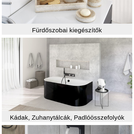
Fürdőszobai kiegészítők
Kádak, Zuhanytálcák, Padlóösszefolyók