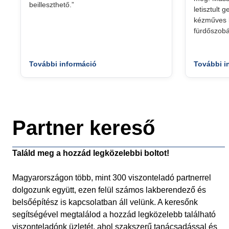
beilleszthető.”
letisztult 
kézműves k
fürdőszobá
További információ
További i
Partner kereső
Találd meg a hozzád legközelebbi boltot!
Magyarországon több, mint 300 viszonteladó partnerrel
dolgozunk együtt, ezen felül számos lakberendező és
belsőépítész is kapcsolatban áll velünk. A keresőnk
segítségével megtalálod a hozzád legközelebb található
viszonteladónk üzletét, ahol szakszerű tanácsadással és