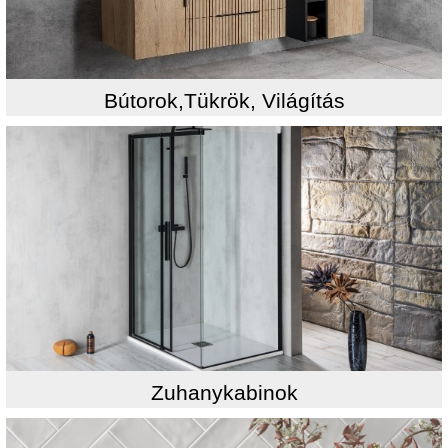
Bútorok,Tükrök, Világítás
Zuhanykabinok