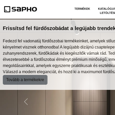
TERMÉKEK
KATALÓGU
LETÖLTÉS
Frissítsd fel fürdőszobádat a legújabb trendek
Fedezd fel vadonatúj fürdőszobai termékeinket, amelyek stílus
kényelmet visznek otthonodba! A legújabb dizájnú csaptelepe
zuhanyrendszerek, fürdőkádak és kiegészítők várnak rád. Te
élvezetesebbé a fürdőszobai élményt prémium minőségű, inn
megoldásainkkal, amelyek egyszerre praktikusak és esztétiku
Válaszd a modern eleganciát, és hozd ki a maximumot fürdős
Tovább a termékekre
Previous