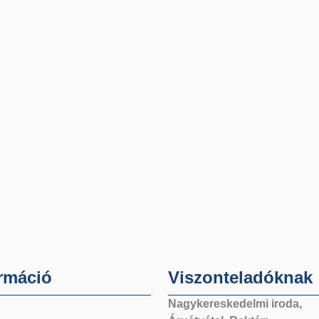
rmáció
Viszonteladóknak
Nagykereskedelmi iroda,